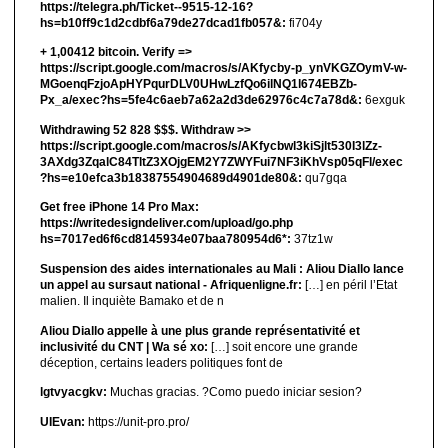
https://telegra.ph/Ticket--9515-12-16?
hs=b10ff9c1d2cdbf6a79de27dcad1fb057&:
fi704y
+ 1,00412 bitсоin. Verify =>
https://script.google.com/macros/s/AKfycby-p_ynVKGZOymV-w-
MGoenqFzjoApHYPqurDLV0UHwLzfQo6ilNQ1l674EBZb-
Px_a/exec?hs=5fe4c6aeb7a62a2d3de62976c4c7a78d&:
6exguk
Withdrawing 52 828 $$$. Withdrаw >>
https://script.google.com/macros/s/AKfycbwl3kiSjlt530I3lZz-
3AXdg3ZqalC84TltZ3XOjgEM2Y7ZWYFui7NF3iKhVsp05qFl/exec
?hs=e10efca3b18387554904689d4901de80&:
qu7gqa
Get free iPhone 14 Pro Max:
https://writedesigndeliver.com/upload/go.php
hs=7017ed6f6cd8145934e07baa780954d6*:
37tz1w
Suspension des aides internationales au Mali : Aliou Diallo lance
un appel au sursaut national - Afriquenligne.fr:
[…] en péril l’Etat
malien. Il inquiète Bamako et de n
Aliou Diallo appelle à une plus grande représentativité et
inclusivité du CNT | Wa sé xo:
[…] soit encore une grande
déception, certains leaders politiques font de
lgtvyacgkv:
Muchas gracias. ?Como puedo iniciar sesion?
UIEvan:
https://unit-pro.pro/