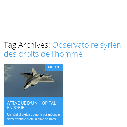
Tag Archives:
Observatoire syrien
des droits de l’homme
MONDE
ATTAQUE D’UN HÔPITAL
EN SYRIE
Un hôpital syrien soutenu par médecin
sans frontière a été la cible de raids...