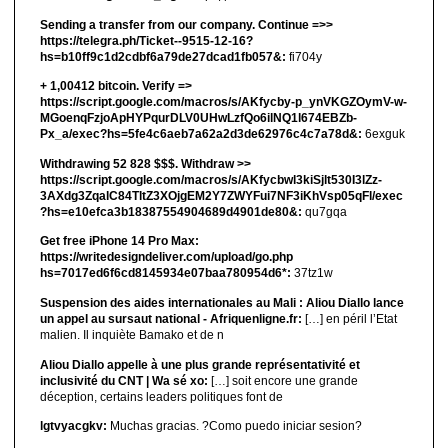
Sending a transfer from our company. Continue =>>
https://telegra.ph/Ticket--9515-12-16?
hs=b10ff9c1d2cdbf6a79de27dcad1fb057&:
fi704y
+ 1,00412 bitсоin. Verify =>
https://script.google.com/macros/s/AKfycby-p_ynVKGZOymV-w-
MGoenqFzjoApHYPqurDLV0UHwLzfQo6ilNQ1l674EBZb-
Px_a/exec?hs=5fe4c6aeb7a62a2d3de62976c4c7a78d&:
6exguk
Withdrawing 52 828 $$$. Withdrаw >>
https://script.google.com/macros/s/AKfycbwl3kiSjlt530I3lZz-
3AXdg3ZqalC84TltZ3XOjgEM2Y7ZWYFui7NF3iKhVsp05qFl/exec
?hs=e10efca3b18387554904689d4901de80&:
qu7gqa
Get free iPhone 14 Pro Max:
https://writedesigndeliver.com/upload/go.php
hs=7017ed6f6cd8145934e07baa780954d6*:
37tz1w
Suspension des aides internationales au Mali : Aliou Diallo lance
un appel au sursaut national - Afriquenligne.fr:
[…] en péril l’Etat
malien. Il inquiète Bamako et de n
Aliou Diallo appelle à une plus grande représentativité et
inclusivité du CNT | Wa sé xo:
[…] soit encore une grande
déception, certains leaders politiques font de
lgtvyacgkv:
Muchas gracias. ?Como puedo iniciar sesion?