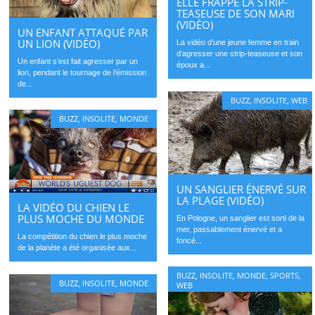
ELLE FRAPPE LA STRIP-
TEASEUSE DE SON MARI
(VIDÉO)
UN ENFANT ATTAQUÉ PAR
UN LION (VIDÉO)
La vidéo d’une jeune femme en train
d’agresser une strip-teaseuse et son
Un enfant s’est fait agresser par un
époux a...
lion, pendant le tournage de l’émission
de...
BUZZ
,
INSOLITE
,
WEB
BUZZ
,
INSOLITE
,
MONDE
UN SANGLIER ÉNERVÉ SUR
LA PLAGE (VIDÉO)
LA VIDÉO DU CHIEN LE
PLUS MOCHE DU MONDE
En Pologne, un sanglier est sorti de la
mer, passablement énervé et a
La compétition du chien le plus moche
foncé...
de la planète a été organisée aux...
BUZZ
,
INSOLITE
,
MONDE
,
SPORTS
,
BUZZ
,
INSOLITE
,
MONDE
WEB