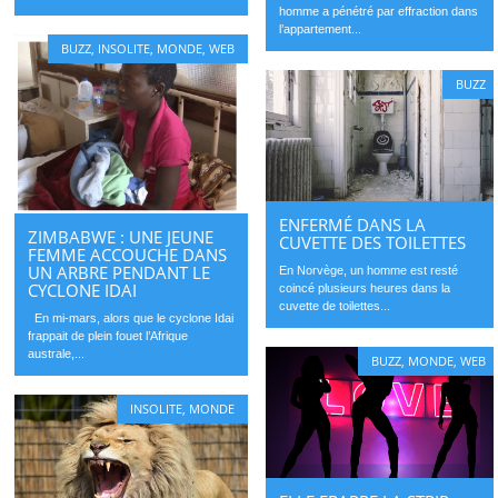
homme a pénétré par effraction dans
l’appartement...
BUZZ
,
INSOLITE
,
MONDE
,
WEB
BUZZ
ENFERMÉ DANS LA
ZIMBABWE : UNE JEUNE
CUVETTE DES TOILETTES
FEMME ACCOUCHE DANS
UN ARBRE PENDANT LE
En Norvège, un homme est resté
CYCLONE IDAI
coincé plusieurs heures dans la
cuvette de toilettes...
En mi-mars, alors que le cyclone Idai
frappait de plein fouet l’Afrique
australe,...
BUZZ
,
MONDE
,
WEB
INSOLITE
,
MONDE