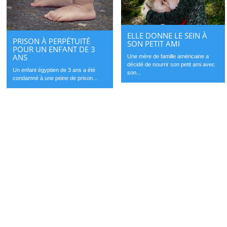
ELLE DONNE LE SEIN À
PRISON À PERPÉTUITÉ
SON PETIT AMI
POUR UN ENFANT DE 3
ANS
Une mère de famille américaine a
décidé de nourrir son petit ami avec
Un enfant égyptien de 3 ans a été
son...
condamné à une peine de prison...