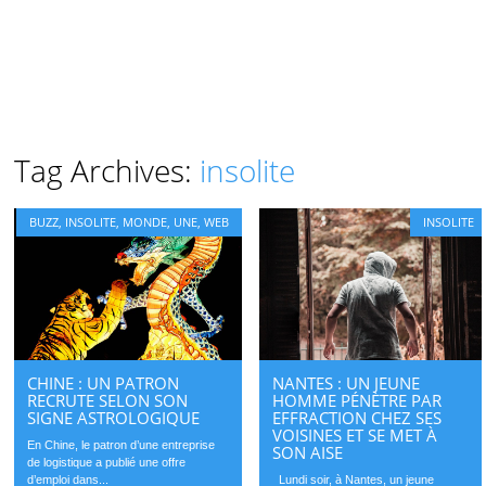
Tag Archives:
insolite
BUZZ
,
INSOLITE
,
MONDE
,
UNE
,
WEB
INSOLITE
CHINE : UN PATRON
NANTES : UN JEUNE
RECRUTE SELON SON
HOMME PÉNÈTRE PAR
SIGNE ASTROLOGIQUE
EFFRACTION CHEZ SES
VOISINES ET SE MET À
En Chine, le patron d’une entreprise
SON AISE
de logistique a publié une offre
d’emploi dans...
Lundi soir, à Nantes, un jeune