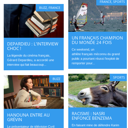
FRANCE
,
SPORTS
BUZZ
,
FRANCE
UN FRANÇAIS CHAMPION
DU MONDE 24 FOIS
DEPARDIEU : L’INTERVIEW
CHOC !
Ce weekend, un
athlète français méconnu du grand
La légende du cinéma français,
public a pourtant réussi l’exploit de
Gérard Depardieu, a accordé une
remporter pour...
interview qui fait beaucoup...
SPORTS
BUZZ
RACISME : NASRI
HANOUNA ENTRE AU
ENFONCE BENZEMA
GRÉVIN
En faisant mine de défendre Karim
Le présentateur de télévision Cyril