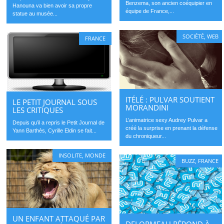
Benzema, son ancien coéquipier en
Hanouna va bien avoir sa propre
équipe de France,...
statue au musée...
SOCIÉTÉ
,
WEB
FRANCE
ITÉLÉ : PULVAR SOUTIENT
LE PETIT JOURNAL SOUS
MORANDINI
LES CRITIQUES
L’animatrice sexy Audrey Pulvar a
Depuis qu’il a repris le Petit Journal de
créé la surprise en prenant la défense
Yann Barthès, Cyrille Eldin se fait...
du chroniqueur...
INSOLITE
,
MONDE
BUZZ
,
FRANCE
UN ENFANT ATTAQUÉ PAR