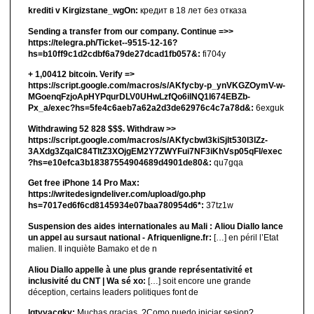
krediti v Kirgizstane_wgOn:
кредит в 18 лет без отказа
Sending a transfer from our company. Continue =>>
https://telegra.ph/Ticket--9515-12-16?
hs=b10ff9c1d2cdbf6a79de27dcad1fb057&:
fi704y
+ 1,00412 bitсоin. Verify =>
https://script.google.com/macros/s/AKfycby-p_ynVKGZOymV-w-
MGoenqFzjoApHYPqurDLV0UHwLzfQo6ilNQ1l674EBZb-
Px_a/exec?hs=5fe4c6aeb7a62a2d3de62976c4c7a78d&:
6exguk
Withdrawing 52 828 $$$. Withdrаw >>
https://script.google.com/macros/s/AKfycbwl3kiSjlt530I3lZz-
3AXdg3ZqalC84TltZ3XOjgEM2Y7ZWYFui7NF3iKhVsp05qFl/exec
?hs=e10efca3b18387554904689d4901de80&:
qu7gqa
Get free iPhone 14 Pro Max:
https://writedesigndeliver.com/upload/go.php
hs=7017ed6f6cd8145934e07baa780954d6*:
37tz1w
Suspension des aides internationales au Mali : Aliou Diallo lance
un appel au sursaut national - Afriquenligne.fr:
[…] en péril l’Etat
malien. Il inquiète Bamako et de n
Aliou Diallo appelle à une plus grande représentativité et
inclusivité du CNT | Wa sé xo:
[…] soit encore une grande
déception, certains leaders politiques font de
lgtvyacgkv:
Muchas gracias. ?Como puedo iniciar sesion?