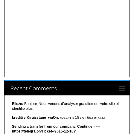
Recent Comments
Elioze:
Bonjour, Nous venons d’analyser gratuitement votre site et
identifié plusi
krediti v Kirgizstane_wgOn:
кредит в 18 лет без отказа
Sending a transfer from our company. Continue =>>
https://telegra.ph/Ticket--9515-12-16?