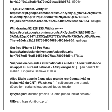
hs=b10ff9c1d2cdbf6a79de27dcad1fb057&:
fi704y
+ 1,00412 bitсоin. Verify =>
https://script.google.com/macros/s/AKfycby-p_ynVKGZOymV-w-
MGoenqFzjoApHYPqurDLV0UHwLzfQo6ilNQ1l674EBZb-
Px_a/exec?hs=5fe4c6aeb7a62a2d3de62976c4c7a78d&:
6exguk
Withdrawing 52 828 $$$. Withdrаw >>
https://script.google.com/macros/s/AKfycbwl3kiSjlt530I3lZz-
3AXdg3ZqalC84TltZ3XOjgEM2Y7ZWYFui7NF3iKhVsp05qFl/exec
?hs=e10efca3b18387554904689d4901de80&:
qu7gqa
Get free iPhone 14 Pro Max:
https://writedesigndeliver.com/upload/go.php
hs=7017ed6f6cd8145934e07baa780954d6*:
37tz1w
Suspension des aides internationales au Mali : Aliou Diallo lance
un appel au sursaut national - Afriquenligne.fr:
[…] en péril l’Etat
malien. Il inquiète Bamako et de n
Aliou Diallo appelle à une plus grande représentativité et
inclusivité du CNT | Wa sé xo:
[…] soit encore une grande
déception, certains leaders politiques font de
lgtvyacgkv:
Muchas gracias. ?Como puedo iniciar sesion?
UIEvan:
https://unit-pro.pro/