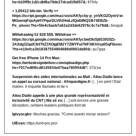
hs=b10ff9c1d2cdbf6a79de27dcad1fb057&:
fi704y
+ 1,00412 bitсоin. Verify =>
https://script.google.com/macros/s/AKfycby-p_ynVKGZOymV-w-
MGoenqFzjoApHYPqurDLV0UHwLzfQo6ilNQ1l674EBZb-
Px_a/exec?hs=5fe4c6aeb7a62a2d3de62976c4c7a78d&:
6exguk
Withdrawing 52 828 $$$. Withdrаw >>
https://script.google.com/macros/s/AKfycbwl3kiSjlt530I3lZz-
3AXdg3ZqalC84TltZ3XOjgEM2Y7ZWYFui7NF3iKhVsp05qFl/exec
?hs=e10efca3b18387554904689d4901de80&:
qu7gqa
Get free iPhone 14 Pro Max:
https://writedesigndeliver.com/upload/go.php
hs=7017ed6f6cd8145934e07baa780954d6*:
37tz1w
Suspension des aides internationales au Mali : Aliou Diallo lance
un appel au sursaut national - Afriquenligne.fr:
[…] en péril l’Etat
malien. Il inquiète Bamako et de n
Aliou Diallo appelle à une plus grande représentativité et
inclusivité du CNT | Wa sé xo:
[…] soit encore une grande
déception, certains leaders politiques font de
lgtvyacgkv:
Muchas gracias. ?Como puedo iniciar sesion?
UIEvan:
https://unit-pro.pro/