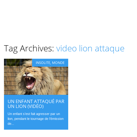
Tag Archives:
video lion attaque
INSOLITE
,
MONDE
UN ENFANT ATTAQUÉ PAR
UN LION (VIDÉO)
Un enfant s’est fait agresser par un
lion, pendant le tournage de l’émission
de...