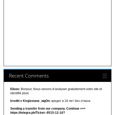
Recent Comments
Elioze:
Bonjour, Nous venons d’analyser gratuitement votre site et
identifié plusi
krediti v Kirgizstane_wgOn:
кредит в 18 лет без отказа
Sending a transfer from our company. Continue =>>
https://telegra.ph/Ticket--9515-12-16?