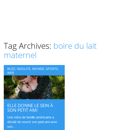
Tag Archives:
boire du lait
maternel
BUZZ
,
INSOLITE
,
MONDE
,
SPORTS
,
WEB
ELLE DONNE LE SEIN À
SON PETIT AMI
Une mère de famille américaine a
décidé de nourrir son petit ami avec
son...