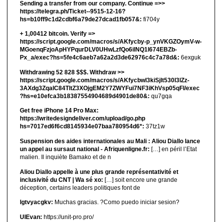
Sending a transfer from our company. Continue =>>
https://telegra.ph/Ticket--9515-12-16?
hs=b10ff9c1d2cdbf6a79de27dcad1fb057&:
fi704y
+ 1,00412 bitсоin. Verify =>
https://script.google.com/macros/s/AKfycby-p_ynVKGZOymV-w-
MGoenqFzjoApHYPqurDLV0UHwLzfQo6ilNQ1l674EBZb-
Px_a/exec?hs=5fe4c6aeb7a62a2d3de62976c4c7a78d&:
6exguk
Withdrawing 52 828 $$$. Withdrаw >>
https://script.google.com/macros/s/AKfycbwl3kiSjlt530I3lZz-
3AXdg3ZqalC84TltZ3XOjgEM2Y7ZWYFui7NF3iKhVsp05qFl/exec
?hs=e10efca3b18387554904689d4901de80&:
qu7gqa
Get free iPhone 14 Pro Max:
https://writedesigndeliver.com/upload/go.php
hs=7017ed6f6cd8145934e07baa780954d6*:
37tz1w
Suspension des aides internationales au Mali : Aliou Diallo lance
un appel au sursaut national - Afriquenligne.fr:
[…] en péril l’Etat
malien. Il inquiète Bamako et de n
Aliou Diallo appelle à une plus grande représentativité et
inclusivité du CNT | Wa sé xo:
[…] soit encore une grande
déception, certains leaders politiques font de
lgtvyacgkv:
Muchas gracias. ?Como puedo iniciar sesion?
UIEvan:
https://unit-pro.pro/