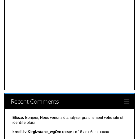
Recent Comments
Elioze:
Bonjour, Nous venons d’analyser gratuitement votre site et
identifié plusi
krediti v Kirgizstane_wgOn:
кредит в 18 лет без отказа