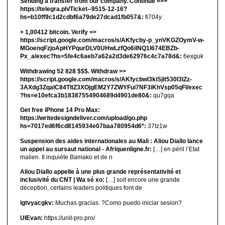
Sending a transfer from our company. Continue =>>
https://telegra.ph/Ticket--9515-12-16?
hs=b10ff9c1d2cdbf6a79de27dcad1fb057&:
fi704y
+ 1,00412 bitсоin. Verify =>
https://script.google.com/macros/s/AKfycby-p_ynVKGZOymV-w-
MGoenqFzjoApHYPqurDLV0UHwLzfQo6ilNQ1l674EBZb-
Px_a/exec?hs=5fe4c6aeb7a62a2d3de62976c4c7a78d&:
6exguk
Withdrawing 52 828 $$$. Withdrаw >>
https://script.google.com/macros/s/AKfycbwl3kiSjlt530I3lZz-
3AXdg3ZqalC84TltZ3XOjgEM2Y7ZWYFui7NF3iKhVsp05qFl/exec
?hs=e10efca3b18387554904689d4901de80&:
qu7gqa
Get free iPhone 14 Pro Max:
https://writedesigndeliver.com/upload/go.php
hs=7017ed6f6cd8145934e07baa780954d6*:
37tz1w
Suspension des aides internationales au Mali : Aliou Diallo lance
un appel au sursaut national - Afriquenligne.fr:
[…] en péril l’Etat
malien. Il inquiète Bamako et de n
Aliou Diallo appelle à une plus grande représentativité et
inclusivité du CNT | Wa sé xo:
[…] soit encore une grande
déception, certains leaders politiques font de
lgtvyacgkv:
Muchas gracias. ?Como puedo iniciar sesion?
UIEvan:
https://unit-pro.pro/