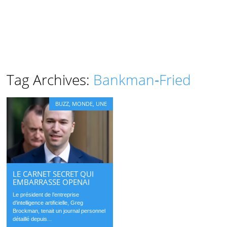
Tag Archives:
Bankman‑Fried
BUZZ
,
MONDE
,
UNE
LE CARNET SECRET QUI
EMBARRASSE OPENAI
Le président de l’entreprise
d’intelligence artificielle, Greg
Brockman, tenait un journal personnel
détaillé depuis...