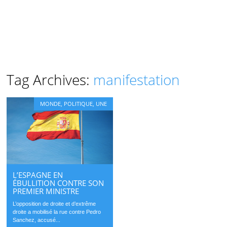
Tag Archives:
manifestation
MONDE
,
POLITIQUE
,
UNE
L’ESPAGNE EN
ÉBULLITION CONTRE SON
PREMIER MINISTRE
L’opposition de droite et d’extrême
droite a mobilisé la rue contre Pedro
Sanchez, accusé...