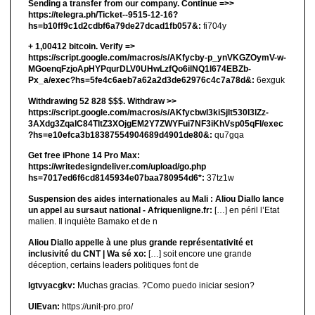
Sending a transfer from our company. Continue =>>
https://telegra.ph/Ticket--9515-12-16?
hs=b10ff9c1d2cdbf6a79de27dcad1fb057&:
fi704y
+ 1,00412 bitсоin. Verify =>
https://script.google.com/macros/s/AKfycby-p_ynVKGZOymV-w-
MGoenqFzjoApHYPqurDLV0UHwLzfQo6ilNQ1l674EBZb-
Px_a/exec?hs=5fe4c6aeb7a62a2d3de62976c4c7a78d&:
6exguk
Withdrawing 52 828 $$$. Withdrаw >>
https://script.google.com/macros/s/AKfycbwl3kiSjlt530I3lZz-
3AXdg3ZqalC84TltZ3XOjgEM2Y7ZWYFui7NF3iKhVsp05qFl/exec
?hs=e10efca3b18387554904689d4901de80&:
qu7gqa
Get free iPhone 14 Pro Max:
https://writedesigndeliver.com/upload/go.php
hs=7017ed6f6cd8145934e07baa780954d6*:
37tz1w
Suspension des aides internationales au Mali : Aliou Diallo lance
un appel au sursaut national - Afriquenligne.fr:
[…] en péril l’Etat
malien. Il inquiète Bamako et de n
Aliou Diallo appelle à une plus grande représentativité et
inclusivité du CNT | Wa sé xo:
[…] soit encore une grande
déception, certains leaders politiques font de
lgtvyacgkv:
Muchas gracias. ?Como puedo iniciar sesion?
UIEvan:
https://unit-pro.pro/