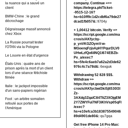
la nuance qui a sauvé un
company. Continue =>>
client
https://telegra.ph/Ticket-
-9515-12-16?
BMW-Chine : le grand
hs=b10ff9c1d2cdbf6a79de27
décrochage
dcad1fb057&:
fi704y
Dégraissage massif annoncé
+ 1,00412 bitсоin. Verify =>
chez Xbox
https://script.google.com/ma
cros/s/AKfycby-
La Russie pourrait tester
p_ynVKGZOymV-w-
l'OTAN via la Pologne
MGoenqFzjoApHYPqurDLV0
UHwLzfQo6ilNQ1l674EBZb-
Le Louvre en état d'urgence
Px_a/exec?
hs=5fe4c6aeb7a62a2d3de62
États-Unis : quatre ans de
976c4c7a78d&:
6exguk
prison après la mort d’un client
lors d’une séance fétichiste
Withdrawing 52 828 $$$.
filmée
Withdrаw >>
https://script.google.com/ma
Italie : le jackpot impossible
cros/s/AKfycbwl3kiSjlt530I3l
d'un sans-papiers nigérian
Zz-
3AXdg3ZqalC84TltZ3XOjgEM
Foot : un arbitre somalien
2Y7ZWYFui7NF3iKhVsp05qFl
refoulé aux portes de
/exec?
l'Amérique
hs=e10efca3b183875549046
89d4901de80&:
qu7gqa
Get free iPhone 14 Pro Max: