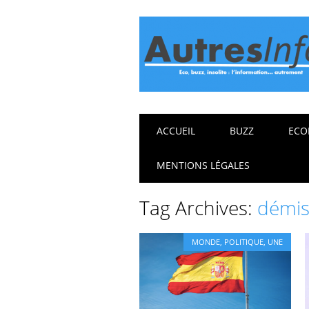
Main menu
Skip
ACCUEIL
BUZZ
ECO
to
content
MENTIONS LÉGALES
Tag Archives:
démis
MONDE
,
POLITIQUE
,
UNE