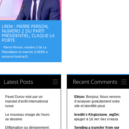
LREM : PIERRE PERSON,
NUMÉRO 2 DU PARTI
PRÉSIDENTIEL, CLAQUE LA
PORTE
Pierre Person, numéro 2 de La
République en marche (LREM) a
annoncé lundi qu’il...
Latest Posts
Recent Comments
Pavel Durov visé par un
Elioze:
Bonjour, Nous venons
mandat d'arrêt international
d’analyser gratuitement votre
russe
site et identifié plusi
Le nouveau visage de l'euro
krediti v Kirgizstane_wgOn:
se dessine
кредит в 18 лет без отказа
Diffamation ou dénigrement :
Sending a transfer from our