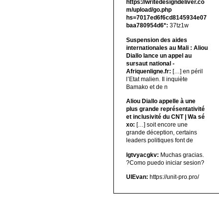
https://writedesigndeliver.co
m/upload/go.php
hs=7017ed6f6cd8145934e07
baa780954d6*:
37tz1w
Suspension des aides
internationales au Mali : Aliou
Diallo lance un appel au
sursaut national -
Afriquenligne.fr:
[…] en péril
l’Etat malien. Il inquiète
Bamako et de n
Aliou Diallo appelle à une
plus grande représentativité
et inclusivité du CNT | Wa sé
xo:
[…] soit encore une
grande déception, certains
leaders politiques font de
lgtvyacgkv:
Muchas gracias.
?Como puedo iniciar sesion?
UIEvan:
https://unit-pro.pro/