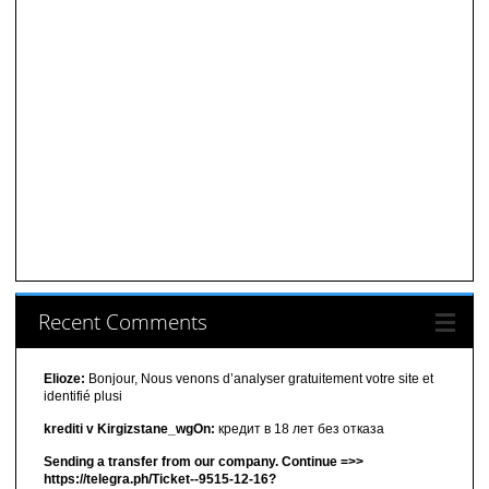
Recent Comments
Elioze:
Bonjour, Nous venons d’analyser gratuitement votre site et
identifié plusi
krediti v Kirgizstane_wgOn:
кредит в 18 лет без отказа
Sending a transfer from our company. Continue =>>
https://telegra.ph/Ticket--9515-12-16?