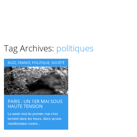
Tag Archives:
politiques
BUZZ
,
FRANCE
,
POLITIQUE
,
SOCIÉTÉ
PARIS : UN 1ER MAI SOUS
HAUTE TENSION
Le week-end du premier mai s’est
terminé dans les heurs. Alors qu’une
manifestation contre...