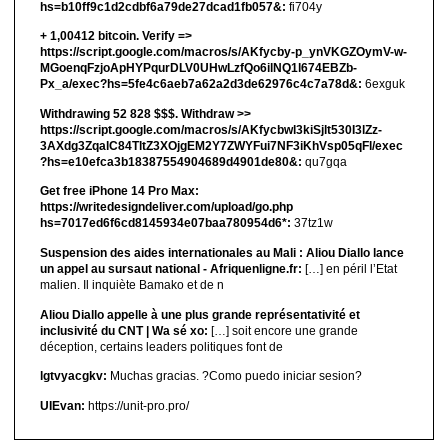
hs=b10ff9c1d2cdbf6a79de27dcad1fb057&:
fi704y
+ 1,00412 bitсоin. Verify =>
https://script.google.com/macros/s/AKfycby-p_ynVKGZOymV-w-
MGoenqFzjoApHYPqurDLV0UHwLzfQo6ilNQ1l674EBZb-
Px_a/exec?hs=5fe4c6aeb7a62a2d3de62976c4c7a78d&:
6exguk
Withdrawing 52 828 $$$. Withdrаw >>
https://script.google.com/macros/s/AKfycbwl3kiSjlt530I3lZz-
3AXdg3ZqalC84TltZ3XOjgEM2Y7ZWYFui7NF3iKhVsp05qFl/exec
?hs=e10efca3b18387554904689d4901de80&:
qu7gqa
Get free iPhone 14 Pro Max:
https://writedesigndeliver.com/upload/go.php
hs=7017ed6f6cd8145934e07baa780954d6*:
37tz1w
Suspension des aides internationales au Mali : Aliou Diallo lance
un appel au sursaut national - Afriquenligne.fr:
[…] en péril l’Etat
malien. Il inquiète Bamako et de n
Aliou Diallo appelle à une plus grande représentativité et
inclusivité du CNT | Wa sé xo:
[…] soit encore une grande
déception, certains leaders politiques font de
lgtvyacgkv:
Muchas gracias. ?Como puedo iniciar sesion?
UIEvan:
https://unit-pro.pro/