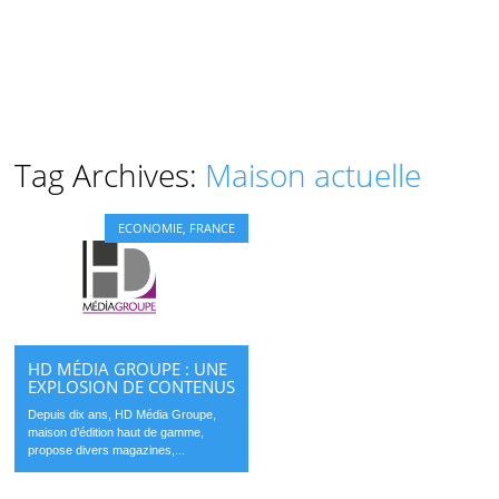
Tag Archives:
Maison actuelle
ECONOMIE
,
FRANCE
HD MÉDIA GROUPE : UNE
EXPLOSION DE CONTENUS
Depuis dix ans, HD Média Groupe,
maison d’édition haut de gamme,
propose divers magazines,...