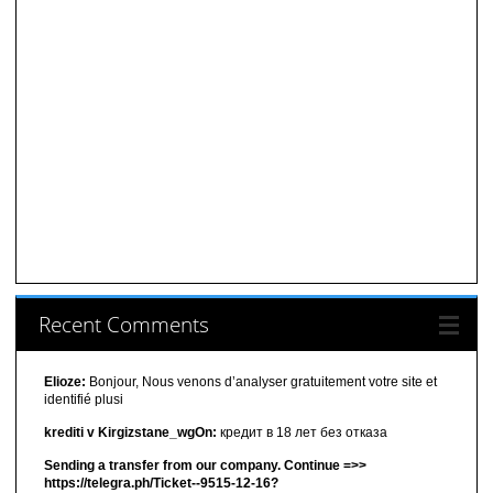
Recent Comments
Elioze:
Bonjour, Nous venons d’analyser gratuitement votre site et
identifié plusi
krediti v Kirgizstane_wgOn:
кредит в 18 лет без отказа
Sending a transfer from our company. Continue =>>
https://telegra.ph/Ticket--9515-12-16?