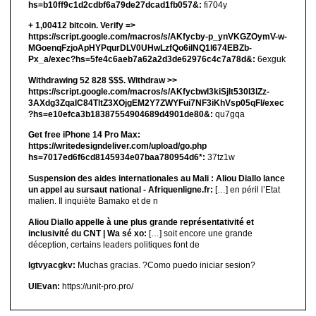
hs=b10ff9c1d2cdbf6a79de27dcad1fb057&:
fi704y
+ 1,00412 bitсоin. Verify =>
https://script.google.com/macros/s/AKfycby-p_ynVKGZOymV-w-
MGoenqFzjoApHYPqurDLV0UHwLzfQo6ilNQ1l674EBZb-
Px_a/exec?hs=5fe4c6aeb7a62a2d3de62976c4c7a78d&:
6exguk
Withdrawing 52 828 $$$. Withdrаw >>
https://script.google.com/macros/s/AKfycbwl3kiSjlt530I3lZz-
3AXdg3ZqalC84TltZ3XOjgEM2Y7ZWYFui7NF3iKhVsp05qFl/exec
?hs=e10efca3b18387554904689d4901de80&:
qu7gqa
Get free iPhone 14 Pro Max:
https://writedesigndeliver.com/upload/go.php
hs=7017ed6f6cd8145934e07baa780954d6*:
37tz1w
Suspension des aides internationales au Mali : Aliou Diallo lance
un appel au sursaut national - Afriquenligne.fr:
[…] en péril l’Etat
malien. Il inquiète Bamako et de n
Aliou Diallo appelle à une plus grande représentativité et
inclusivité du CNT | Wa sé xo:
[…] soit encore une grande
déception, certains leaders politiques font de
lgtvyacgkv:
Muchas gracias. ?Como puedo iniciar sesion?
UIEvan:
https://unit-pro.pro/