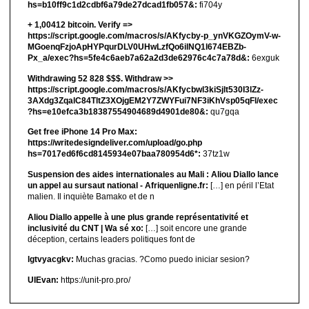
hs=b10ff9c1d2cdbf6a79de27dcad1fb057&:
fi704y
+ 1,00412 bitсоin. Verify =>
https://script.google.com/macros/s/AKfycby-p_ynVKGZOymV-w-
MGoenqFzjoApHYPqurDLV0UHwLzfQo6ilNQ1l674EBZb-
Px_a/exec?hs=5fe4c6aeb7a62a2d3de62976c4c7a78d&:
6exguk
Withdrawing 52 828 $$$. Withdrаw >>
https://script.google.com/macros/s/AKfycbwl3kiSjlt530I3lZz-
3AXdg3ZqalC84TltZ3XOjgEM2Y7ZWYFui7NF3iKhVsp05qFl/exec
?hs=e10efca3b18387554904689d4901de80&:
qu7gqa
Get free iPhone 14 Pro Max:
https://writedesigndeliver.com/upload/go.php
hs=7017ed6f6cd8145934e07baa780954d6*:
37tz1w
Suspension des aides internationales au Mali : Aliou Diallo lance
un appel au sursaut national - Afriquenligne.fr:
[…] en péril l’Etat
malien. Il inquiète Bamako et de n
Aliou Diallo appelle à une plus grande représentativité et
inclusivité du CNT | Wa sé xo:
[…] soit encore une grande
déception, certains leaders politiques font de
lgtvyacgkv:
Muchas gracias. ?Como puedo iniciar sesion?
UIEvan:
https://unit-pro.pro/