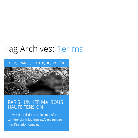
Tag Archives:
1er mai
BUZZ
,
FRANCE
,
POLITIQUE
,
SOCIÉTÉ
PARIS : UN 1ER MAI SOUS
HAUTE TENSION
Le week-end du premier mai s’est
terminé dans les heurs. Alors qu’une
manifestation contre...