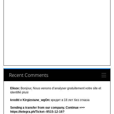
Recent Comments
Elioze:
Bonjour, Nous venons d’analyser gratuitement votre site et
identifié plusi
krediti v Kirgizstane_wgOn:
кредит в 18 лет без отказа
Sending a transfer from our company. Continue =>>
https://telegra.ph/Ticket--9515-12-16?