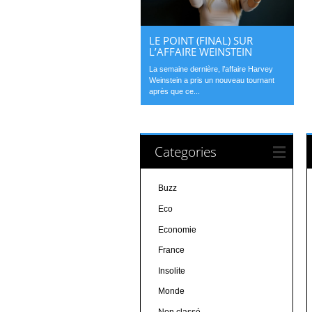
LE POINT (FINAL) SUR
L’AFFAIRE WEINSTEIN
La semaine dernière, l’affaire Harvey
Weinstein a pris un nouveau tournant
après que ce...
Categories
Buzz
Eco
Economie
France
Insolite
Monde
Non classé