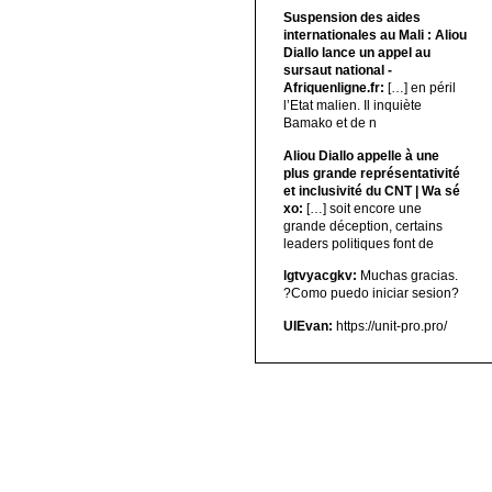
Suspension des aides
internationales au Mali : Aliou
Diallo lance un appel au
sursaut national -
Afriquenligne.fr:
[…] en péril
l’Etat malien. Il inquiète
Bamako et de n
Aliou Diallo appelle à une
plus grande représentativité
et inclusivité du CNT | Wa sé
xo:
[…] soit encore une
grande déception, certains
leaders politiques font de
lgtvyacgkv:
Muchas gracias.
?Como puedo iniciar sesion?
UIEvan:
https://unit-pro.pro/