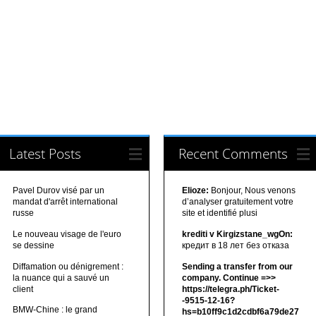
Latest Posts
Recent Comments
Pavel Durov visé par un
Elioze:
Bonjour, Nous venons
mandat d'arrêt international
d’analyser gratuitement votre
russe
site et identifié plusi
Le nouveau visage de l'euro
krediti v Kirgizstane_wgOn:
se dessine
кредит в 18 лет без отказа
Diffamation ou dénigrement :
Sending a transfer from our
la nuance qui a sauvé un
company. Continue =>>
client
https://telegra.ph/Ticket-
-9515-12-16?
BMW-Chine : le grand
hs=b10ff9c1d2cdbf6a79de27