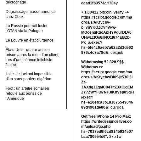
décrochage
dcad1fb057&:
fi704y
Dégraissage massif annoncé
+ 1,00412 bitсоin. Verify =>
chez Xbox
https://script.google.com/ma
cros/s/AKfycby-
La Russie pourrait tester
p_ynVKGZOymV-w-
l'OTAN via la Pologne
MGoenqFzjoApHYPqurDLV0
UHwLzfQo6ilNQ1l674EBZb-
Le Louvre en état d'urgence
Px_a/exec?
hs=5fe4c6aeb7a62a2d3de62
États-Unis : quatre ans de
976c4c7a78d&:
6exguk
prison après la mort d’un client
lors d’une séance fétichiste
Withdrawing 52 828 $$$.
filmée
Withdrаw >>
https://script.google.com/ma
Italie : le jackpot impossible
cros/s/AKfycbwl3kiSjlt530I3l
d'un sans-papiers nigérian
Zz-
3AXdg3ZqalC84TltZ3XOjgEM
Foot : un arbitre somalien
2Y7ZWYFui7NF3iKhVsp05qFl
refoulé aux portes de
/exec?
l'Amérique
hs=e10efca3b183875549046
89d4901de80&:
qu7gqa
Get free iPhone 14 Pro Max:
https://writedesigndeliver.co
m/upload/go.php
hs=7017ed6f6cd8145934e07
baa780954d6*:
37tz1w