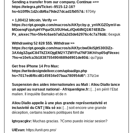
Sending a transfer from our company. Continue =>>
https://telegra.ph/Ticket--9515-12-16?
hs=b10ff9c1d2cdbf6a79de27dcad1fb057&:
fi704y
+ 1,00412 bitсоin. Verify =>
https://script.google.com/macros/s/AKfycby-p_ynVKGZOymV-w-
MGoenqFzjoApHYPqurDLV0UHwLzfQo6ilNQ1l674EBZb-
Px_a/exec?hs=5fe4c6aeb7a62a2d3de62976c4c7a78d&:
6exguk
Withdrawing 52 828 $$$. Withdrаw >>
https://script.google.com/macros/s/AKfycbwl3kiSjlt530I3lZz-
3AXdg3ZqalC84TltZ3XOjgEM2Y7ZWYFui7NF3iKhVsp05qFl/exec
?hs=e10efca3b18387554904689d4901de80&:
qu7gqa
Get free iPhone 14 Pro Max:
https://writedesigndeliver.com/upload/go.php
hs=7017ed6f6cd8145934e07baa780954d6*:
37tz1w
Suspension des aides internationales au Mali : Aliou Diallo lance
un appel au sursaut national - Afriquenligne.fr:
[…] en péril l’Etat
malien. Il inquiète Bamako et de n
Aliou Diallo appelle à une plus grande représentativité et
inclusivité du CNT | Wa sé xo:
[…] soit encore une grande
déception, certains leaders politiques font de
lgtvyacgkv:
Muchas gracias. ?Como puedo iniciar sesion?
UIEvan:
https://unit-pro.pro/