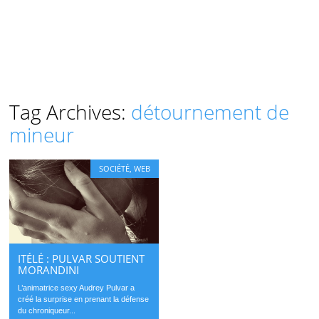
Tag Archives:
détournement de
mineur
SOCIÉTÉ
,
WEB
ITÉLÉ : PULVAR SOUTIENT
MORANDINI
L’animatrice sexy Audrey Pulvar a
créé la surprise en prenant la défense
du chroniqueur...