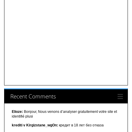
Recent Comments
Elioze:
Bonjour, Nous venons d’analyser gratuitement votre site et
identifié plusi
krediti v Kirgizstane_wgOn:
кредит в 18 лет без отказа