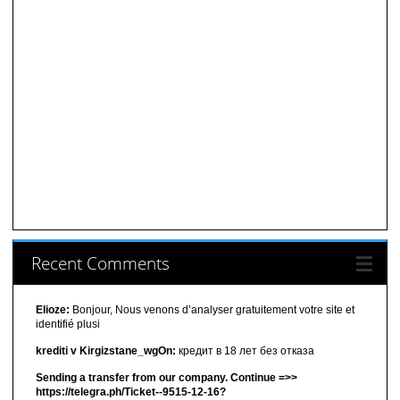
Recent Comments
Elioze:
Bonjour, Nous venons d’analyser gratuitement votre site et
identifié plusi
krediti v Kirgizstane_wgOn:
кредит в 18 лет без отказа
Sending a transfer from our company. Continue =>>
https://telegra.ph/Ticket--9515-12-16?