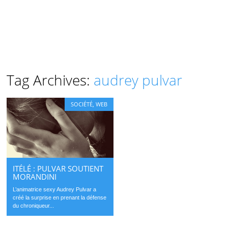
Tag Archives:
audrey pulvar
SOCIÉTÉ
,
WEB
ITÉLÉ : PULVAR SOUTIENT
MORANDINI
L’animatrice sexy Audrey Pulvar a
créé la surprise en prenant la défense
du chroniqueur...