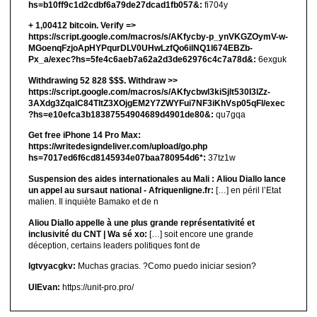
hs=b10ff9c1d2cdbf6a79de27dcad1fb057&:
fi704y
+ 1,00412 bitсоin. Verify =>
https://script.google.com/macros/s/AKfycby-p_ynVKGZOymV-w-
MGoenqFzjoApHYPqurDLV0UHwLzfQo6ilNQ1l674EBZb-
Px_a/exec?hs=5fe4c6aeb7a62a2d3de62976c4c7a78d&:
6exguk
Withdrawing 52 828 $$$. Withdrаw >>
https://script.google.com/macros/s/AKfycbwl3kiSjlt530I3lZz-
3AXdg3ZqalC84TltZ3XOjgEM2Y7ZWYFui7NF3iKhVsp05qFl/exec
?hs=e10efca3b18387554904689d4901de80&:
qu7gqa
Get free iPhone 14 Pro Max:
https://writedesigndeliver.com/upload/go.php
hs=7017ed6f6cd8145934e07baa780954d6*:
37tz1w
Suspension des aides internationales au Mali : Aliou Diallo lance
un appel au sursaut national - Afriquenligne.fr:
[…] en péril l’Etat
malien. Il inquiète Bamako et de n
Aliou Diallo appelle à une plus grande représentativité et
inclusivité du CNT | Wa sé xo:
[…] soit encore une grande
déception, certains leaders politiques font de
lgtvyacgkv:
Muchas gracias. ?Como puedo iniciar sesion?
UIEvan:
https://unit-pro.pro/