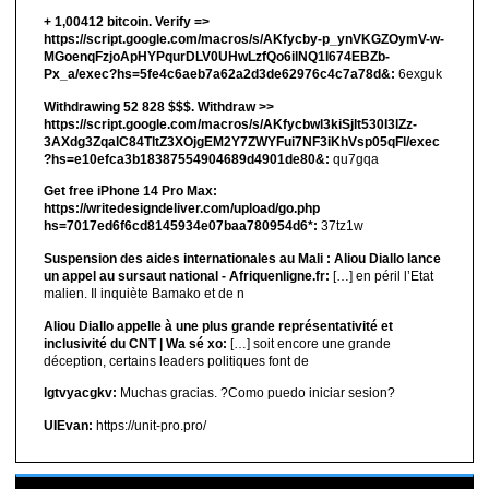
+ 1,00412 bitсоin. Verify =>
https://script.google.com/macros/s/AKfycby-p_ynVKGZOymV-w-
MGoenqFzjoApHYPqurDLV0UHwLzfQo6ilNQ1l674EBZb-
Px_a/exec?hs=5fe4c6aeb7a62a2d3de62976c4c7a78d&:
6exguk
Withdrawing 52 828 $$$. Withdrаw >>
https://script.google.com/macros/s/AKfycbwl3kiSjlt530I3lZz-
3AXdg3ZqalC84TltZ3XOjgEM2Y7ZWYFui7NF3iKhVsp05qFl/exec
?hs=e10efca3b18387554904689d4901de80&:
qu7gqa
Get free iPhone 14 Pro Max:
https://writedesigndeliver.com/upload/go.php
hs=7017ed6f6cd8145934e07baa780954d6*:
37tz1w
Suspension des aides internationales au Mali : Aliou Diallo lance
un appel au sursaut national - Afriquenligne.fr:
[…] en péril l’Etat
malien. Il inquiète Bamako et de n
Aliou Diallo appelle à une plus grande représentativité et
inclusivité du CNT | Wa sé xo:
[…] soit encore une grande
déception, certains leaders politiques font de
lgtvyacgkv:
Muchas gracias. ?Como puedo iniciar sesion?
UIEvan:
https://unit-pro.pro/