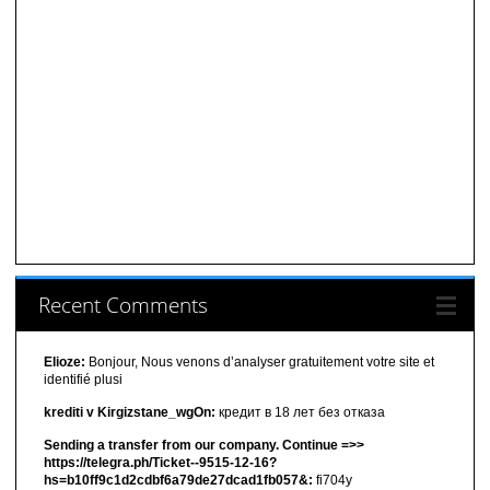
Recent Comments
Elioze:
Bonjour, Nous venons d’analyser gratuitement votre site et
identifié plusi
krediti v Kirgizstane_wgOn:
кредит в 18 лет без отказа
Sending a transfer from our company. Continue =>>
https://telegra.ph/Ticket--9515-12-16?
hs=b10ff9c1d2cdbf6a79de27dcad1fb057&:
fi704y