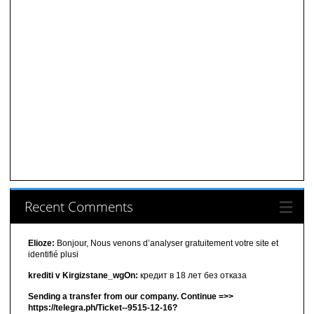
Recent Comments
Elioze:
Bonjour, Nous venons d’analyser gratuitement votre site et
identifié plusi
krediti v Kirgizstane_wgOn:
кредит в 18 лет без отказа
Sending a transfer from our company. Continue =>>
https://telegra.ph/Ticket--9515-12-16?