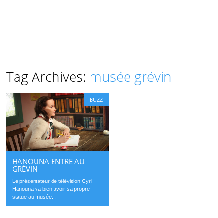
Tag Archives:
musée grévin
BUZZ
HANOUNA ENTRE AU
GRÉVIN
Le présentateur de télévision Cyril
Hanouna va bien avoir sa propre
statue au musée...