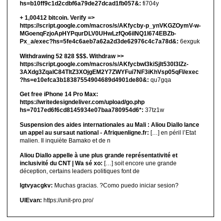
hs=b10ff9c1d2cdbf6a79de27dcad1fb057&:
fi704y
+ 1,00412 bitсоin. Verify =>
https://script.google.com/macros/s/AKfycby-p_ynVKGZOymV-w-
MGoenqFzjoApHYPqurDLV0UHwLzfQo6ilNQ1l674EBZb-
Px_a/exec?hs=5fe4c6aeb7a62a2d3de62976c4c7a78d&:
6exguk
Withdrawing 52 828 $$$. Withdrаw >>
https://script.google.com/macros/s/AKfycbwl3kiSjlt530I3lZz-
3AXdg3ZqalC84TltZ3XOjgEM2Y7ZWYFui7NF3iKhVsp05qFl/exec
?hs=e10efca3b18387554904689d4901de80&:
qu7gqa
Get free iPhone 14 Pro Max:
https://writedesigndeliver.com/upload/go.php
hs=7017ed6f6cd8145934e07baa780954d6*:
37tz1w
Suspension des aides internationales au Mali : Aliou Diallo lance
un appel au sursaut national - Afriquenligne.fr:
[…] en péril l’Etat
malien. Il inquiète Bamako et de n
Aliou Diallo appelle à une plus grande représentativité et
inclusivité du CNT | Wa sé xo:
[…] soit encore une grande
déception, certains leaders politiques font de
lgtvyacgkv:
Muchas gracias. ?Como puedo iniciar sesion?
UIEvan:
https://unit-pro.pro/