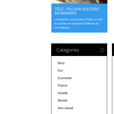
ITÉLÉ : PULVAR SOUTIENT
MORANDINI
L’animatrice sexy Audrey Pulvar a créé
la surprise en prenant la défense du
chroniqueur...
Categories
Buzz
Eco
Economie
France
Insolite
Monde
Non classé