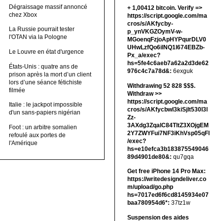
Dégraissage massif annoncé
+ 1,00412 bitсоin. Verify =>
chez Xbox
https://script.google.com/ma
cros/s/AKfycby-
La Russie pourrait tester
p_ynVKGZOymV-w-
l'OTAN via la Pologne
MGoenqFzjoApHYPqurDLV0
UHwLzfQo6ilNQ1l674EBZb-
Le Louvre en état d'urgence
Px_a/exec?
hs=5fe4c6aeb7a62a2d3de62
États-Unis : quatre ans de
976c4c7a78d&:
6exguk
prison après la mort d’un client
lors d’une séance fétichiste
Withdrawing 52 828 $$$.
filmée
Withdrаw >>
https://script.google.com/ma
Italie : le jackpot impossible
cros/s/AKfycbwl3kiSjlt530I3l
d'un sans-papiers nigérian
Zz-
3AXdg3ZqalC84TltZ3XOjgEM
Foot : un arbitre somalien
2Y7ZWYFui7NF3iKhVsp05qFl
refoulé aux portes de
/exec?
l'Amérique
hs=e10efca3b183875549046
89d4901de80&:
qu7gqa
Get free iPhone 14 Pro Max:
https://writedesigndeliver.co
m/upload/go.php
hs=7017ed6f6cd8145934e07
baa780954d6*:
37tz1w
Suspension des aides