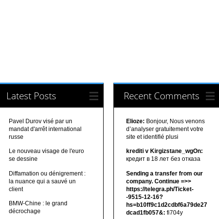
Latest Posts
Recent Comments
Pavel Durov visé par un
Elioze:
Bonjour, Nous venons
mandat d'arrêt international
d’analyser gratuitement votre
russe
site et identifié plusi
Le nouveau visage de l'euro
krediti v Kirgizstane_wgOn:
se dessine
кредит в 18 лет без отказа
Diffamation ou dénigrement :
Sending a transfer from our
la nuance qui a sauvé un
company. Continue =>>
client
https://telegra.ph/Ticket-
-9515-12-16?
BMW-Chine : le grand
hs=b10ff9c1d2cdbf6a79de27
décrochage
dcad1fb057&:
fi704y