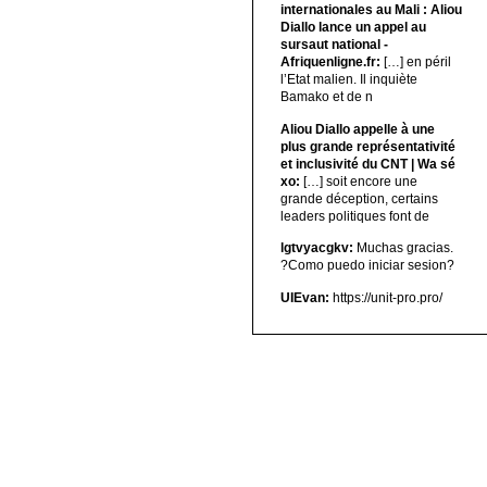
internationales au Mali : Aliou
Diallo lance un appel au
sursaut national -
Afriquenligne.fr:
[…] en péril
l’Etat malien. Il inquiète
Bamako et de n
Aliou Diallo appelle à une
plus grande représentativité
et inclusivité du CNT | Wa sé
xo:
[…] soit encore une
grande déception, certains
leaders politiques font de
lgtvyacgkv:
Muchas gracias.
?Como puedo iniciar sesion?
UIEvan:
https://unit-pro.pro/