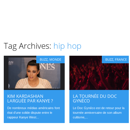
Tag Archives:
hip hop
BUZZ
,
MONDE
BUZZ
,
FRANCE
KIM KARDASHIAN
LA TOURNÉE DU DOC
LARGUÉE PAR KANYE ?
GYNÉCO
De nombreux médias américains font
Le Doc Gynéco est de retour pour la
état d’une solide dispute entre le
tournée anniversaire de son album
rappeur Kanye West...
cultisme,...