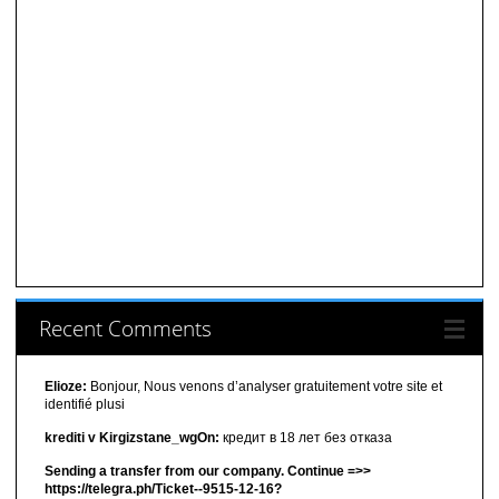
Recent Comments
Elioze:
Bonjour, Nous venons d’analyser gratuitement votre site et
identifié plusi
krediti v Kirgizstane_wgOn:
кредит в 18 лет без отказа
Sending a transfer from our company. Continue =>>
https://telegra.ph/Ticket--9515-12-16?