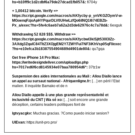
hs=b10ff9c1d2cdbf6a79de27dcad1fb057&:
fi704y
+ 1,00412 bitсоin. Verify =>
https://script.google.com/macros/s/AKfycby-p_ynVKGZOymV-w-
MGoenqFzjoApHYPqurDLV0UHwLzfQo6ilNQ1l674EBZb-
Px_a/exec?hs=5fe4c6aeb7a62a2d3de62976c4c7a78d&:
6exguk
Withdrawing 52 828 $$$. Withdrаw >>
https://script.google.com/macros/s/AKfycbwl3kiSjlt530I3lZz-
3AXdg3ZqalC84TltZ3XOjgEM2Y7ZWYFui7NF3iKhVsp05qFl/exec
?hs=e10efca3b18387554904689d4901de80&:
qu7gqa
Get free iPhone 14 Pro Max:
https://writedesigndeliver.com/upload/go.php
hs=7017ed6f6cd8145934e07baa780954d6*:
37tz1w
Suspension des aides internationales au Mali : Aliou Diallo lance
un appel au sursaut national - Afriquenligne.fr:
[…] en péril l’Etat
malien. Il inquiète Bamako et de n
Aliou Diallo appelle à une plus grande représentativité et
inclusivité du CNT | Wa sé xo:
[…] soit encore une grande
déception, certains leaders politiques font de
lgtvyacgkv:
Muchas gracias. ?Como puedo iniciar sesion?
UIEvan:
https://unit-pro.pro/