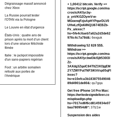
Dégraissage massif annoncé
+ 1,00412 bitсоin. Verify =>
chez Xbox
https://script.google.com/ma
cros/s/AKfycby-
La Russie pourrait tester
p_ynVKGZOymV-w-
l'OTAN via la Pologne
MGoenqFzjoApHYPqurDLV0
UHwLzfQo6ilNQ1l674EBZb-
Le Louvre en état d'urgence
Px_a/exec?
hs=5fe4c6aeb7a62a2d3de62
États-Unis : quatre ans de
976c4c7a78d&:
6exguk
prison après la mort d’un client
lors d’une séance fétichiste
Withdrawing 52 828 $$$.
filmée
Withdrаw >>
https://script.google.com/ma
Italie : le jackpot impossible
cros/s/AKfycbwl3kiSjlt530I3l
d'un sans-papiers nigérian
Zz-
3AXdg3ZqalC84TltZ3XOjgEM
Foot : un arbitre somalien
2Y7ZWYFui7NF3iKhVsp05qFl
refoulé aux portes de
/exec?
l'Amérique
hs=e10efca3b183875549046
89d4901de80&:
qu7gqa
Get free iPhone 14 Pro Max:
https://writedesigndeliver.co
m/upload/go.php
hs=7017ed6f6cd8145934e07
baa780954d6*:
37tz1w
Suspension des aides