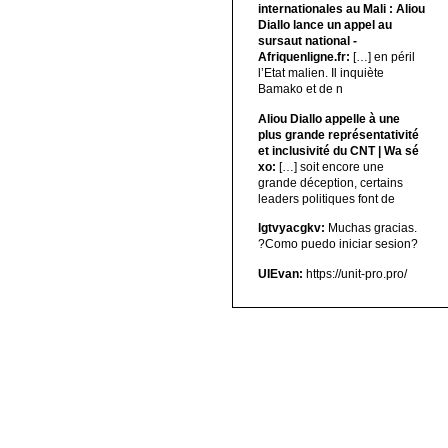
internationales au Mali : Aliou
Diallo lance un appel au
sursaut national -
Afriquenligne.fr:
[…] en péril
l’Etat malien. Il inquiète
Bamako et de n
Aliou Diallo appelle à une
plus grande représentativité
et inclusivité du CNT | Wa sé
xo:
[…] soit encore une
grande déception, certains
leaders politiques font de
lgtvyacgkv:
Muchas gracias.
?Como puedo iniciar sesion?
UIEvan:
https://unit-pro.pro/