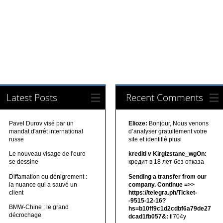
Latest Posts
Recent Comments
Pavel Durov visé par un
Elioze:
Bonjour, Nous venons
mandat d'arrêt international
d’analyser gratuitement votre
russe
site et identifié plusi
Le nouveau visage de l'euro
krediti v Kirgizstane_wgOn:
se dessine
кредит в 18 лет без отказа
Diffamation ou dénigrement :
Sending a transfer from our
la nuance qui a sauvé un
company. Continue =>>
client
https://telegra.ph/Ticket-
-9515-12-16?
BMW-Chine : le grand
hs=b10ff9c1d2cdbf6a79de27
décrochage
dcad1fb057&:
fi704y