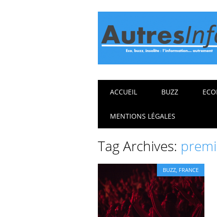
Main menu
Skip
ACCUEIL
BUZZ
ECO
to
content
MENTIONS LÉGALES
Tag Archives:
premi
BUZZ
,
FRANCE