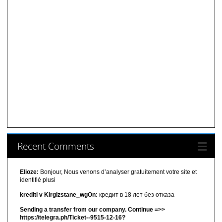
Recent Comments
Elioze:
Bonjour, Nous venons d’analyser gratuitement votre site et
identifié plusi
krediti v Kirgizstane_wgOn:
кредит в 18 лет без отказа
Sending a transfer from our company. Continue =>>
https://telegra.ph/Ticket--9515-12-16?