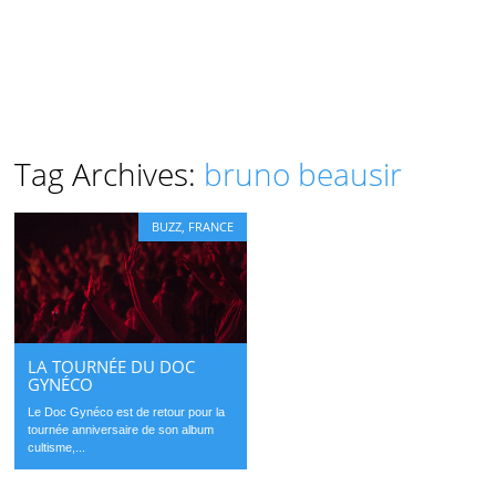
Tag Archives:
bruno beausir
BUZZ
,
FRANCE
LA TOURNÉE DU DOC
GYNÉCO
Le Doc Gynéco est de retour pour la
tournée anniversaire de son album
cultisme,...