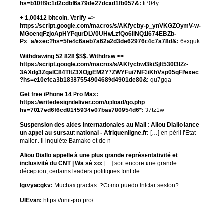
hs=b10ff9c1d2cdbf6a79de27dcad1fb057&:
fi704y
+ 1,00412 bitсоin. Verify =>
https://script.google.com/macros/s/AKfycby-p_ynVKGZOymV-w-
MGoenqFzjoApHYPqurDLV0UHwLzfQo6ilNQ1l674EBZb-
Px_a/exec?hs=5fe4c6aeb7a62a2d3de62976c4c7a78d&:
6exguk
Withdrawing 52 828 $$$. Withdrаw >>
https://script.google.com/macros/s/AKfycbwl3kiSjlt530I3lZz-
3AXdg3ZqalC84TltZ3XOjgEM2Y7ZWYFui7NF3iKhVsp05qFl/exec
?hs=e10efca3b18387554904689d4901de80&:
qu7gqa
Get free iPhone 14 Pro Max:
https://writedesigndeliver.com/upload/go.php
hs=7017ed6f6cd8145934e07baa780954d6*:
37tz1w
Suspension des aides internationales au Mali : Aliou Diallo lance
un appel au sursaut national - Afriquenligne.fr:
[…] en péril l’Etat
malien. Il inquiète Bamako et de n
Aliou Diallo appelle à une plus grande représentativité et
inclusivité du CNT | Wa sé xo:
[…] soit encore une grande
déception, certains leaders politiques font de
lgtvyacgkv:
Muchas gracias. ?Como puedo iniciar sesion?
UIEvan:
https://unit-pro.pro/