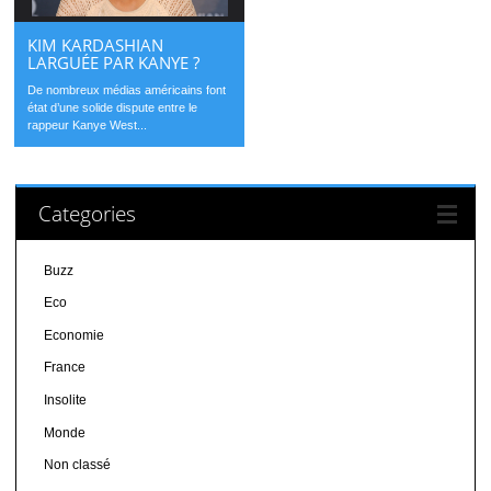
KIM KARDASHIAN
LARGUÉE PAR KANYE ?
De nombreux médias américains font
état d’une solide dispute entre le
rappeur Kanye West...
Categories
Buzz
Eco
Economie
France
Insolite
Monde
Non classé