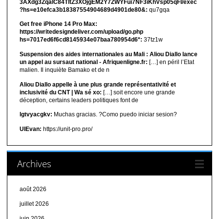
3AXdg3ZqalC84TltZ3XOjgEM2Y7ZWYFui7NF3iKhVsp05qFl/exec
?hs=e10efca3b18387554904689d4901de80&:
qu7gqa
Get free iPhone 14 Pro Max:
https://writedesigndeliver.com/upload/go.php
hs=7017ed6f6cd8145934e07baa780954d6*:
37tz1w
Suspension des aides internationales au Mali : Aliou Diallo lance
un appel au sursaut national - Afriquenligne.fr:
[…] en péril l’Etat
malien. Il inquiète Bamako et de n
Aliou Diallo appelle à une plus grande représentativité et
inclusivité du CNT | Wa sé xo:
[…] soit encore une grande
déception, certains leaders politiques font de
lgtvyacgkv:
Muchas gracias. ?Como puedo iniciar sesion?
UIEvan:
https://unit-pro.pro/
Archives
août 2026
juillet 2026
juin 2026