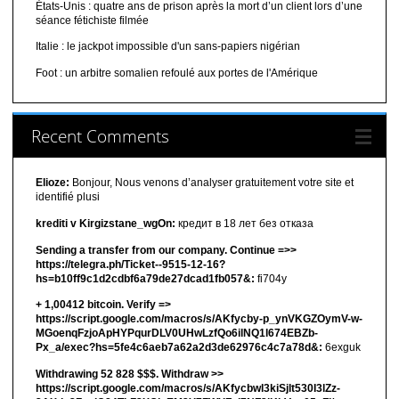
États-Unis : quatre ans de prison après la mort d’un client lors d’une
séance fétichiste filmée
Italie : le jackpot impossible d'un sans-papiers nigérian
Foot : un arbitre somalien refoulé aux portes de l'Amérique
Recent Comments
Elioze:
Bonjour, Nous venons d’analyser gratuitement votre site et
identifié plusi
krediti v Kirgizstane_wgOn:
кредит в 18 лет без отказа
Sending a transfer from our company. Continue =>>
https://telegra.ph/Ticket--9515-12-16?
hs=b10ff9c1d2cdbf6a79de27dcad1fb057&:
fi704y
+ 1,00412 bitсоin. Verify =>
https://script.google.com/macros/s/AKfycby-p_ynVKGZOymV-w-
MGoenqFzjoApHYPqurDLV0UHwLzfQo6ilNQ1l674EBZb-
Px_a/exec?hs=5fe4c6aeb7a62a2d3de62976c4c7a78d&:
6exguk
Withdrawing 52 828 $$$. Withdrаw >>
https://script.google.com/macros/s/AKfycbwl3kiSjlt530I3lZz-