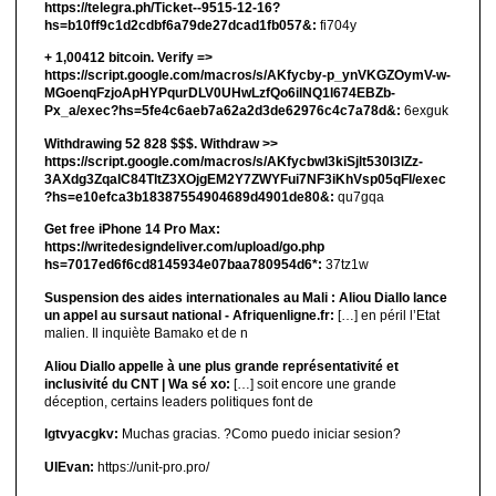
https://telegra.ph/Ticket--9515-12-16?
hs=b10ff9c1d2cdbf6a79de27dcad1fb057&:
fi704y
+ 1,00412 bitсоin. Verify =>
https://script.google.com/macros/s/AKfycby-p_ynVKGZOymV-w-
MGoenqFzjoApHYPqurDLV0UHwLzfQo6ilNQ1l674EBZb-
Px_a/exec?hs=5fe4c6aeb7a62a2d3de62976c4c7a78d&:
6exguk
Withdrawing 52 828 $$$. Withdrаw >>
https://script.google.com/macros/s/AKfycbwl3kiSjlt530I3lZz-
3AXdg3ZqalC84TltZ3XOjgEM2Y7ZWYFui7NF3iKhVsp05qFl/exec
?hs=e10efca3b18387554904689d4901de80&:
qu7gqa
Get free iPhone 14 Pro Max:
https://writedesigndeliver.com/upload/go.php
hs=7017ed6f6cd8145934e07baa780954d6*:
37tz1w
Suspension des aides internationales au Mali : Aliou Diallo lance
un appel au sursaut national - Afriquenligne.fr:
[…] en péril l’Etat
malien. Il inquiète Bamako et de n
Aliou Diallo appelle à une plus grande représentativité et
inclusivité du CNT | Wa sé xo:
[…] soit encore une grande
déception, certains leaders politiques font de
lgtvyacgkv:
Muchas gracias. ?Como puedo iniciar sesion?
UIEvan:
https://unit-pro.pro/