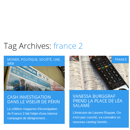
Tag Archives:
france 2
MONDE
,
POLITIQUE
,
SOCIÉTÉ
,
UNE
,
FRANCE
WEB
VANESSA BURGGRAF
CASH INVESTIGATION
PREND LA PLACE DE LÉA
DANS LE VISEUR DE PÉKIN
SALAMÉ
Le célèbre magazine d’investigation
L’émission de Laurent Ruquier, On
de France 2 fait l’objet d’une intense
n’est pas couché, va connaitre un
campagne de dénigrement...
nouveau casting l’année...