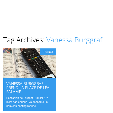
Tag Archives:
Vanessa Burggraf
FRANCE
VANESSA BURGGRAF
PREND LA PLACE DE LÉA
SALAMÉ
L’émission de Laurent Ruquier, On
n’est pas couché, va connaitre un
nouveau casting l’année...