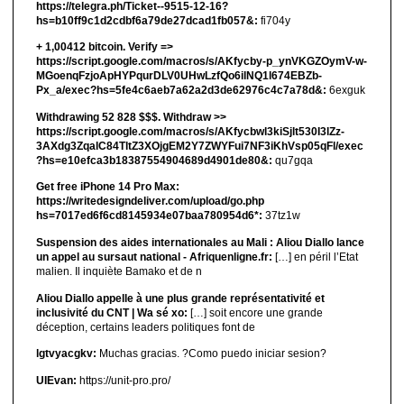
https://telegra.ph/Ticket--9515-12-16?
hs=b10ff9c1d2cdbf6a79de27dcad1fb057&:
fi704y
+ 1,00412 bitсоin. Verify =>
https://script.google.com/macros/s/AKfycby-p_ynVKGZOymV-w-
MGoenqFzjoApHYPqurDLV0UHwLzfQo6ilNQ1l674EBZb-
Px_a/exec?hs=5fe4c6aeb7a62a2d3de62976c4c7a78d&:
6exguk
Withdrawing 52 828 $$$. Withdrаw >>
https://script.google.com/macros/s/AKfycbwl3kiSjlt530I3lZz-
3AXdg3ZqalC84TltZ3XOjgEM2Y7ZWYFui7NF3iKhVsp05qFl/exec
?hs=e10efca3b18387554904689d4901de80&:
qu7gqa
Get free iPhone 14 Pro Max:
https://writedesigndeliver.com/upload/go.php
hs=7017ed6f6cd8145934e07baa780954d6*:
37tz1w
Suspension des aides internationales au Mali : Aliou Diallo lance
un appel au sursaut national - Afriquenligne.fr:
[…] en péril l’Etat
malien. Il inquiète Bamako et de n
Aliou Diallo appelle à une plus grande représentativité et
inclusivité du CNT | Wa sé xo:
[…] soit encore une grande
déception, certains leaders politiques font de
lgtvyacgkv:
Muchas gracias. ?Como puedo iniciar sesion?
UIEvan:
https://unit-pro.pro/