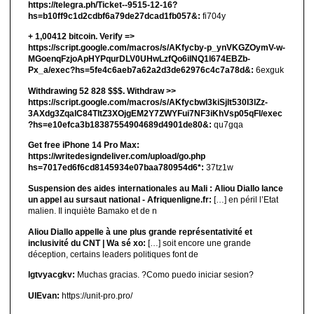
https://telegra.ph/Ticket--9515-12-16?
hs=b10ff9c1d2cdbf6a79de27dcad1fb057&:
fi704y
+ 1,00412 bitсоin. Verify =>
https://script.google.com/macros/s/AKfycby-p_ynVKGZOymV-w-
MGoenqFzjoApHYPqurDLV0UHwLzfQo6ilNQ1l674EBZb-
Px_a/exec?hs=5fe4c6aeb7a62a2d3de62976c4c7a78d&:
6exguk
Withdrawing 52 828 $$$. Withdrаw >>
https://script.google.com/macros/s/AKfycbwl3kiSjlt530I3lZz-
3AXdg3ZqalC84TltZ3XOjgEM2Y7ZWYFui7NF3iKhVsp05qFl/exec
?hs=e10efca3b18387554904689d4901de80&:
qu7gqa
Get free iPhone 14 Pro Max:
https://writedesigndeliver.com/upload/go.php
hs=7017ed6f6cd8145934e07baa780954d6*:
37tz1w
Suspension des aides internationales au Mali : Aliou Diallo lance
un appel au sursaut national - Afriquenligne.fr:
[…] en péril l’Etat
malien. Il inquiète Bamako et de n
Aliou Diallo appelle à une plus grande représentativité et
inclusivité du CNT | Wa sé xo:
[…] soit encore une grande
déception, certains leaders politiques font de
lgtvyacgkv:
Muchas gracias. ?Como puedo iniciar sesion?
UIEvan:
https://unit-pro.pro/