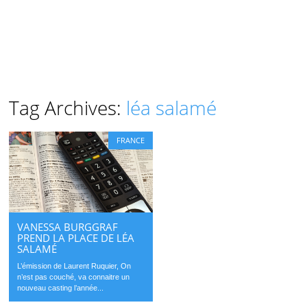
Tag Archives:
léa salamé
FRANCE
VANESSA BURGGRAF
PREND LA PLACE DE LÉA
SALAMÉ
L’émission de Laurent Ruquier, On
n’est pas couché, va connaitre un
nouveau casting l’année...