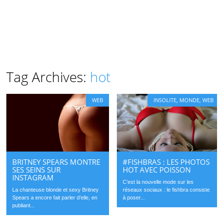
Tag Archives:
hot
WEB
INSOLITE
,
MONDE
,
WEB
BRITNEY SPEARS MONTRE
#FISHBRAS : LES PHOTOS
SES SEINS SUR
HOT AVEC POISSON
INSTAGRAM
C’est la nouvelle mode sur les
La chanteuse blonde et sexy Britney
réseaux sociaux : le fishbra consiste
Spears a encore fait parler d’elle, en
à poser...
publiant...