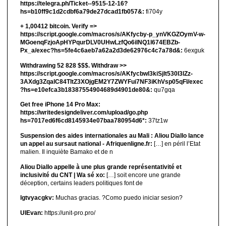
https://telegra.ph/Ticket--9515-12-16?
hs=b10ff9c1d2cdbf6a79de27dcad1fb057&:
fi704y
+ 1,00412 bitсоin. Verify =>
https://script.google.com/macros/s/AKfycby-p_ynVKGZOymV-w-
MGoenqFzjoApHYPqurDLV0UHwLzfQo6ilNQ1l674EBZb-
Px_a/exec?hs=5fe4c6aeb7a62a2d3de62976c4c7a78d&:
6exguk
Withdrawing 52 828 $$$. Withdrаw >>
https://script.google.com/macros/s/AKfycbwl3kiSjlt530I3lZz-
3AXdg3ZqalC84TltZ3XOjgEM2Y7ZWYFui7NF3iKhVsp05qFl/exec
?hs=e10efca3b18387554904689d4901de80&:
qu7gqa
Get free iPhone 14 Pro Max:
https://writedesigndeliver.com/upload/go.php
hs=7017ed6f6cd8145934e07baa780954d6*:
37tz1w
Suspension des aides internationales au Mali : Aliou Diallo lance
un appel au sursaut national - Afriquenligne.fr:
[…] en péril l’Etat
malien. Il inquiète Bamako et de n
Aliou Diallo appelle à une plus grande représentativité et
inclusivité du CNT | Wa sé xo:
[…] soit encore une grande
déception, certains leaders politiques font de
lgtvyacgkv:
Muchas gracias. ?Como puedo iniciar sesion?
UIEvan:
https://unit-pro.pro/