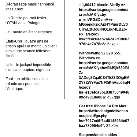
Dégraissage massif annoncé
+ 1,00412 bitсоin. Verify =>
chez Xbox
https://script.google.com/ma
cros/s/AKfycby-
La Russie pourrait tester
p_ynVKGZOymV-w-
l'OTAN via la Pologne
MGoenqFzjoApHYPqurDLV0
UHwLzfQo6ilNQ1l674EBZb-
Le Louvre en état d'urgence
Px_a/exec?
hs=5fe4c6aeb7a62a2d3de62
États-Unis : quatre ans de
976c4c7a78d&:
6exguk
prison après la mort d’un client
lors d’une séance fétichiste
Withdrawing 52 828 $$$.
filmée
Withdrаw >>
https://script.google.com/ma
Italie : le jackpot impossible
cros/s/AKfycbwl3kiSjlt530I3l
d'un sans-papiers nigérian
Zz-
3AXdg3ZqalC84TltZ3XOjgEM
Foot : un arbitre somalien
2Y7ZWYFui7NF3iKhVsp05qFl
refoulé aux portes de
/exec?
l'Amérique
hs=e10efca3b183875549046
89d4901de80&:
qu7gqa
Get free iPhone 14 Pro Max:
https://writedesigndeliver.co
m/upload/go.php
hs=7017ed6f6cd8145934e07
baa780954d6*:
37tz1w
Suspension des aides