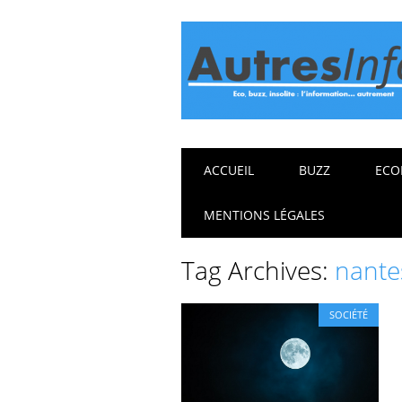
Main menu
Skip
ACCUEIL
BUZZ
ECO
to
content
MENTIONS LÉGALES
Tag Archives:
nante
SOCIÉTÉ