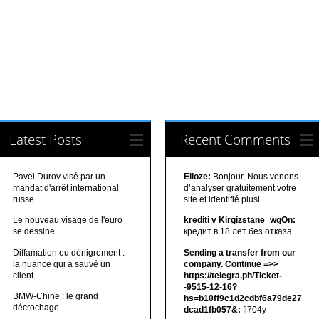
Latest Posts
Recent Comments
Pavel Durov visé par un
Elioze:
Bonjour, Nous venons
mandat d'arrêt international
d’analyser gratuitement votre
russe
site et identifié plusi
Le nouveau visage de l'euro
krediti v Kirgizstane_wgOn:
se dessine
кредит в 18 лет без отказа
Diffamation ou dénigrement :
Sending a transfer from our
la nuance qui a sauvé un
company. Continue =>>
client
https://telegra.ph/Ticket-
-9515-12-16?
BMW-Chine : le grand
hs=b10ff9c1d2cdbf6a79de27
décrochage
dcad1fb057&:
fi704y