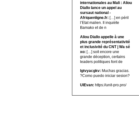
internationales au Mali : Aliou
Diallo lance un appel au
sursaut national -
Afriquenligne.fr:
[…] en péril
l’Etat malien. Il inquiète
Bamako et de n
Aliou Diallo appelle à une
plus grande représentativité
et inclusivité du CNT | Wa sé
xo:
[…] soit encore une
grande déception, certains
leaders politiques font de
lgtvyacgkv:
Muchas gracias.
?Como puedo iniciar sesion?
UIEvan:
https://unit-pro.pro/