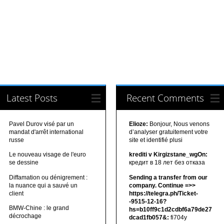
Latest Posts
Recent Comments
Pavel Durov visé par un
Elioze:
Bonjour, Nous venons
mandat d'arrêt international
d’analyser gratuitement votre
russe
site et identifié plusi
Le nouveau visage de l'euro
krediti v Kirgizstane_wgOn:
se dessine
кредит в 18 лет без отказа
Diffamation ou dénigrement :
Sending a transfer from our
la nuance qui a sauvé un
company. Continue =>>
client
https://telegra.ph/Ticket-
-9515-12-16?
BMW-Chine : le grand
hs=b10ff9c1d2cdbf6a79de27
décrochage
dcad1fb057&:
fi704y