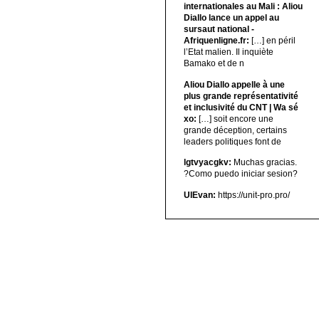
internationales au Mali : Aliou
Diallo lance un appel au
sursaut national -
Afriquenligne.fr:
[…] en péril
l’Etat malien. Il inquiète
Bamako et de n
Aliou Diallo appelle à une
plus grande représentativité
et inclusivité du CNT | Wa sé
xo:
[…] soit encore une
grande déception, certains
leaders politiques font de
lgtvyacgkv:
Muchas gracias.
?Como puedo iniciar sesion?
UIEvan:
https://unit-pro.pro/