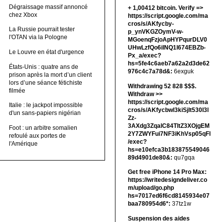
Dégraissage massif annoncé
+ 1,00412 bitсоin. Verify =>
chez Xbox
https://script.google.com/ma
cros/s/AKfycby-
La Russie pourrait tester
p_ynVKGZOymV-w-
l'OTAN via la Pologne
MGoenqFzjoApHYPqurDLV0
UHwLzfQo6ilNQ1l674EBZb-
Le Louvre en état d'urgence
Px_a/exec?
hs=5fe4c6aeb7a62a2d3de62
États-Unis : quatre ans de
976c4c7a78d&:
6exguk
prison après la mort d’un client
lors d’une séance fétichiste
Withdrawing 52 828 $$$.
filmée
Withdrаw >>
https://script.google.com/ma
Italie : le jackpot impossible
cros/s/AKfycbwl3kiSjlt530I3l
d'un sans-papiers nigérian
Zz-
3AXdg3ZqalC84TltZ3XOjgEM
Foot : un arbitre somalien
2Y7ZWYFui7NF3iKhVsp05qFl
refoulé aux portes de
/exec?
l'Amérique
hs=e10efca3b183875549046
89d4901de80&:
qu7gqa
Get free iPhone 14 Pro Max:
https://writedesigndeliver.co
m/upload/go.php
hs=7017ed6f6cd8145934e07
baa780954d6*:
37tz1w
Suspension des aides