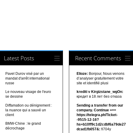
Latest Posts
Recent Comments
Pavel Durov visé par un
Elioze:
Bonjour, Nous venons
mandat d'arrêt international
d’analyser gratuitement votre
russe
site et identifié plusi
Le nouveau visage de l'euro
krediti v Kirgizstane_wgOn:
se dessine
кредит в 18 лет без отказа
Diffamation ou dénigrement :
Sending a transfer from our
la nuance qui a sauvé un
company. Continue =>>
client
https://telegra.ph/Ticket-
-9515-12-16?
BMW-Chine : le grand
hs=b10ff9c1d2cdbf6a79de27
décrochage
dcad1fb057&:
fi704y