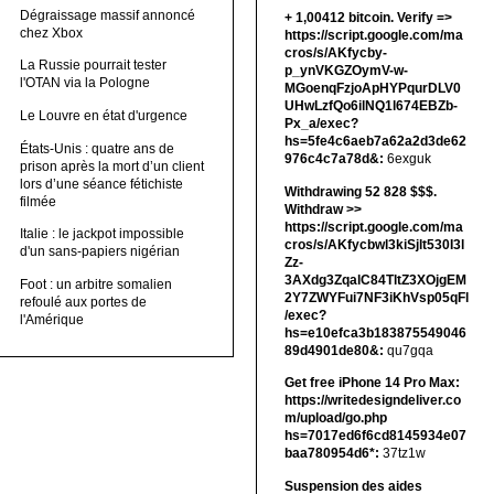
Dégraissage massif annoncé
+ 1,00412 bitсоin. Verify =>
chez Xbox
https://script.google.com/ma
cros/s/AKfycby-
La Russie pourrait tester
p_ynVKGZOymV-w-
l'OTAN via la Pologne
MGoenqFzjoApHYPqurDLV0
UHwLzfQo6ilNQ1l674EBZb-
Le Louvre en état d'urgence
Px_a/exec?
hs=5fe4c6aeb7a62a2d3de62
États-Unis : quatre ans de
976c4c7a78d&:
6exguk
prison après la mort d’un client
lors d’une séance fétichiste
Withdrawing 52 828 $$$.
filmée
Withdrаw >>
https://script.google.com/ma
Italie : le jackpot impossible
cros/s/AKfycbwl3kiSjlt530I3l
d'un sans-papiers nigérian
Zz-
3AXdg3ZqalC84TltZ3XOjgEM
Foot : un arbitre somalien
2Y7ZWYFui7NF3iKhVsp05qFl
refoulé aux portes de
/exec?
l'Amérique
hs=e10efca3b183875549046
89d4901de80&:
qu7gqa
Get free iPhone 14 Pro Max:
https://writedesigndeliver.co
m/upload/go.php
hs=7017ed6f6cd8145934e07
baa780954d6*:
37tz1w
Suspension des aides