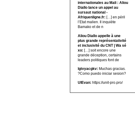
internationales au Mali : Aliou
Diallo lance un appel au
sursaut national -
Afriquenligne.fr:
[…] en péril
l’Etat malien. Il inquiète
Bamako et de n
Aliou Diallo appelle à une
plus grande représentativité
et inclusivité du CNT | Wa sé
xo:
[…] soit encore une
grande déception, certains
leaders politiques font de
lgtvyacgkv:
Muchas gracias.
?Como puedo iniciar sesion?
UIEvan:
https://unit-pro.pro/