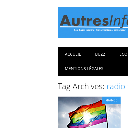
Main menu
Skip
ACCUEIL
BUZZ
ECO
to
content
MENTIONS LÉGALES
Tag Archives:
radio
FRANCE