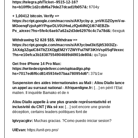
https://telegra.ph/Ticket--9515-12-16?
hs=b10ff9c1d2cdbf6a79de27dcad1fb057&:
fi704y
+ 1,00412 bitсоin. Verify =>
https://script.google.com/macros/s/AKfycby-p_ynVKGZOymV-w-
MGoenqFzjoApHYPqurDLV0UHwLzfQo6ilNQ1l674EBZb-
Px_a/exec?hs=5fe4c6aeb7a62a2d3de62976c4c7a78d&:
6exguk
Withdrawing 52 828 $$$. Withdrаw >>
https://script.google.com/macros/s/AKfycbwl3kiSjlt530I3lZz-
3AXdg3ZqalC84TltZ3XOjgEM2Y7ZWYFui7NF3iKhVsp05qFl/exec
?hs=e10efca3b18387554904689d4901de80&:
qu7gqa
Get free iPhone 14 Pro Max:
https://writedesigndeliver.com/upload/go.php
hs=7017ed6f6cd8145934e07baa780954d6*:
37tz1w
Suspension des aides internationales au Mali : Aliou Diallo lance
un appel au sursaut national - Afriquenligne.fr:
[…] en péril l’Etat
malien. Il inquiète Bamako et de n
Aliou Diallo appelle à une plus grande représentativité et
inclusivité du CNT | Wa sé xo:
[…] soit encore une grande
déception, certains leaders politiques font de
lgtvyacgkv:
Muchas gracias. ?Como puedo iniciar sesion?
UIEvan:
https://unit-pro.pro/