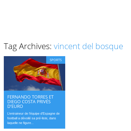
Tag Archives:
vincent del bosque
SPORTS
FERNANDO TORRES ET
DIEGO COSTA PRIVÉS
D’EURO
L’entraineur de l’équipe d’Espagne de
football a dévoilé sa pré-liste, dans
laquelle ne figure...