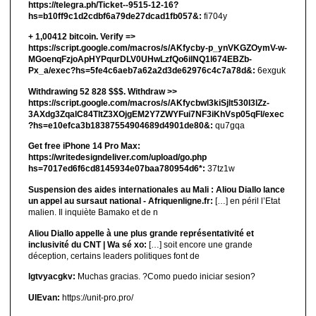
https://telegra.ph/Ticket--9515-12-16?
hs=b10ff9c1d2cdbf6a79de27dcad1fb057&:
fi704y
+ 1,00412 bitсоin. Verify =>
https://script.google.com/macros/s/AKfycby-p_ynVKGZOymV-w-
MGoenqFzjoApHYPqurDLV0UHwLzfQo6ilNQ1l674EBZb-
Px_a/exec?hs=5fe4c6aeb7a62a2d3de62976c4c7a78d&:
6exguk
Withdrawing 52 828 $$$. Withdrаw >>
https://script.google.com/macros/s/AKfycbwl3kiSjlt530I3lZz-
3AXdg3ZqalC84TltZ3XOjgEM2Y7ZWYFui7NF3iKhVsp05qFl/exec
?hs=e10efca3b18387554904689d4901de80&:
qu7gqa
Get free iPhone 14 Pro Max:
https://writedesigndeliver.com/upload/go.php
hs=7017ed6f6cd8145934e07baa780954d6*:
37tz1w
Suspension des aides internationales au Mali : Aliou Diallo lance
un appel au sursaut national - Afriquenligne.fr:
[…] en péril l’Etat
malien. Il inquiète Bamako et de n
Aliou Diallo appelle à une plus grande représentativité et
inclusivité du CNT | Wa sé xo:
[…] soit encore une grande
déception, certains leaders politiques font de
lgtvyacgkv:
Muchas gracias. ?Como puedo iniciar sesion?
UIEvan:
https://unit-pro.pro/