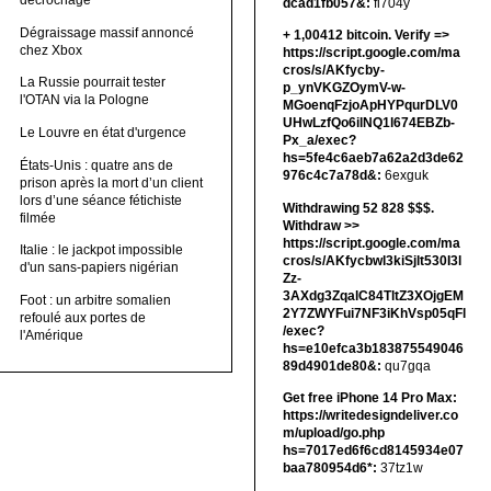
décrochage
dcad1fb057&:
fi704y
Dégraissage massif annoncé
+ 1,00412 bitсоin. Verify =>
chez Xbox
https://script.google.com/ma
cros/s/AKfycby-
La Russie pourrait tester
p_ynVKGZOymV-w-
l'OTAN via la Pologne
MGoenqFzjoApHYPqurDLV0
UHwLzfQo6ilNQ1l674EBZb-
Le Louvre en état d'urgence
Px_a/exec?
hs=5fe4c6aeb7a62a2d3de62
États-Unis : quatre ans de
976c4c7a78d&:
6exguk
prison après la mort d’un client
lors d’une séance fétichiste
Withdrawing 52 828 $$$.
filmée
Withdrаw >>
https://script.google.com/ma
Italie : le jackpot impossible
cros/s/AKfycbwl3kiSjlt530I3l
d'un sans-papiers nigérian
Zz-
3AXdg3ZqalC84TltZ3XOjgEM
Foot : un arbitre somalien
2Y7ZWYFui7NF3iKhVsp05qFl
refoulé aux portes de
/exec?
l'Amérique
hs=e10efca3b183875549046
89d4901de80&:
qu7gqa
Get free iPhone 14 Pro Max:
https://writedesigndeliver.co
m/upload/go.php
hs=7017ed6f6cd8145934e07
baa780954d6*:
37tz1w