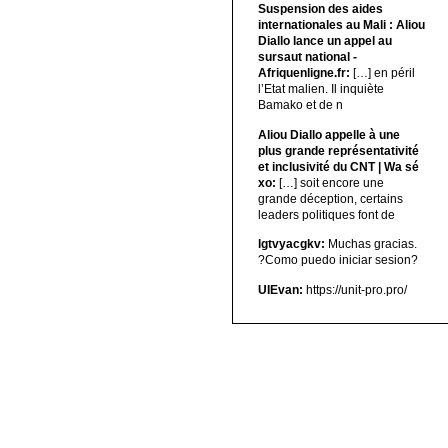
Suspension des aides
internationales au Mali : Aliou
Diallo lance un appel au
sursaut national -
Afriquenligne.fr:
[…] en péril
l’Etat malien. Il inquiète
Bamako et de n
Aliou Diallo appelle à une
plus grande représentativité
et inclusivité du CNT | Wa sé
xo:
[…] soit encore une
grande déception, certains
leaders politiques font de
lgtvyacgkv:
Muchas gracias.
?Como puedo iniciar sesion?
UIEvan:
https://unit-pro.pro/