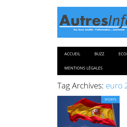
Main menu
Skip
ACCUEIL
BUZZ
ECO
to
content
MENTIONS LÉGALES
Tag Archives:
euro 
SPORTS