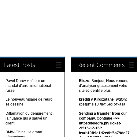
Latest Posts
Recent Comments
Pavel Durov visé par un
Elioze:
Bonjour, Nous venons
mandat d'arrêt international
d’analyser gratuitement votre
russe
site et identifié plusi
Le nouveau visage de l'euro
krediti v Kirgizstane_wgOn:
se dessine
кредит в 18 лет без отказа
Diffamation ou dénigrement :
Sending a transfer from our
la nuance qui a sauvé un
company. Continue =>>
client
https://telegra.ph/Ticket-
-9515-12-16?
BMW-Chine : le grand
hs=b10ff9c1d2cdbf6a79de27