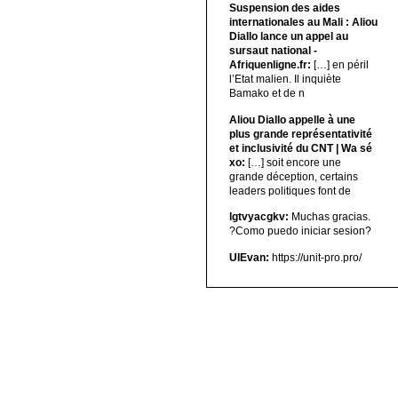
Suspension des aides
internationales au Mali : Aliou
Diallo lance un appel au
sursaut national -
Afriquenligne.fr:
[…] en péril
l’Etat malien. Il inquiète
Bamako et de n
Aliou Diallo appelle à une
plus grande représentativité
et inclusivité du CNT | Wa sé
xo:
[…] soit encore une
grande déception, certains
leaders politiques font de
lgtvyacgkv:
Muchas gracias.
?Como puedo iniciar sesion?
UIEvan:
https://unit-pro.pro/