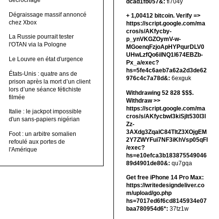
décrochage
dcad1fb057&:
fi704y
Dégraissage massif annoncé
+ 1,00412 bitсоin. Verify =>
chez Xbox
https://script.google.com/ma
cros/s/AKfycby-
La Russie pourrait tester
p_ynVKGZOymV-w-
l'OTAN via la Pologne
MGoenqFzjoApHYPqurDLV0
UHwLzfQo6ilNQ1l674EBZb-
Le Louvre en état d'urgence
Px_a/exec?
hs=5fe4c6aeb7a62a2d3de62
États-Unis : quatre ans de
976c4c7a78d&:
6exguk
prison après la mort d’un client
lors d’une séance fétichiste
Withdrawing 52 828 $$$.
filmée
Withdrаw >>
https://script.google.com/ma
Italie : le jackpot impossible
cros/s/AKfycbwl3kiSjlt530I3l
d'un sans-papiers nigérian
Zz-
3AXdg3ZqalC84TltZ3XOjgEM
Foot : un arbitre somalien
2Y7ZWYFui7NF3iKhVsp05qFl
refoulé aux portes de
/exec?
l'Amérique
hs=e10efca3b183875549046
89d4901de80&:
qu7gqa
Get free iPhone 14 Pro Max:
https://writedesigndeliver.co
m/upload/go.php
hs=7017ed6f6cd8145934e07
baa780954d6*:
37tz1w