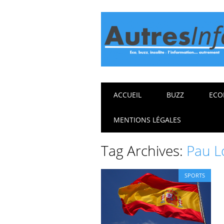
Main menu
Skip
ACCUEIL
BUZZ
ECO
to
content
MENTIONS LÉGALES
Tag Archives:
Pau L
SPORTS