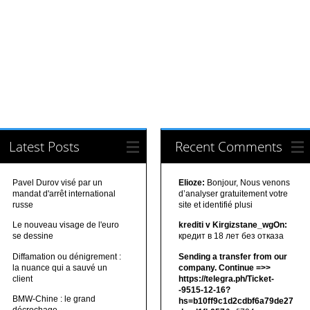
Latest Posts
Recent Comments
Pavel Durov visé par un
Elioze:
Bonjour, Nous venons
mandat d'arrêt international
d’analyser gratuitement votre
russe
site et identifié plusi
Le nouveau visage de l'euro
krediti v Kirgizstane_wgOn:
se dessine
кредит в 18 лет без отказа
Diffamation ou dénigrement :
Sending a transfer from our
la nuance qui a sauvé un
company. Continue =>>
client
https://telegra.ph/Ticket-
-9515-12-16?
BMW-Chine : le grand
hs=b10ff9c1d2cdbf6a79de27