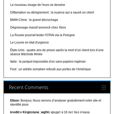
Le nouveau visage de l'euro se dessine
Diffamation ou dénigrement : la nuance qui a sauvé un client
BMW-Chine : le grand décrochage
Dégraissage massif annoncé chez Xbox
La Russie pourrait tester l'OTAN via la Pologne
Le Louvre en état d'urgence
États-Unis : quatre ans de prison après la mort d’un client lors d’une
séance fétichiste filmée
Italie : le jackpot impossible d'un sans-papiers nigérian
Foot : un arbitre somalien refoulé aux portes de l'Amérique
Recent Comments
Elioze:
Bonjour, Nous venons d’analyser gratuitement votre site et
identifié plusi
krediti v Kirgizstane_wgOn:
кредит в 18 лет без отказа