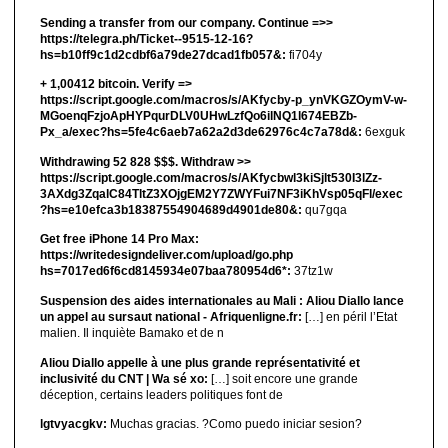
Sending a transfer from our company. Continue =>>
https://telegra.ph/Ticket--9515-12-16?
hs=b10ff9c1d2cdbf6a79de27dcad1fb057&:
fi704y
+ 1,00412 bitсоin. Verify =>
https://script.google.com/macros/s/AKfycby-p_ynVKGZOymV-w-
MGoenqFzjoApHYPqurDLV0UHwLzfQo6ilNQ1l674EBZb-
Px_a/exec?hs=5fe4c6aeb7a62a2d3de62976c4c7a78d&:
6exguk
Withdrawing 52 828 $$$. Withdrаw >>
https://script.google.com/macros/s/AKfycbwl3kiSjlt530I3lZz-
3AXdg3ZqalC84TltZ3XOjgEM2Y7ZWYFui7NF3iKhVsp05qFl/exec
?hs=e10efca3b18387554904689d4901de80&:
qu7gqa
Get free iPhone 14 Pro Max:
https://writedesigndeliver.com/upload/go.php
hs=7017ed6f6cd8145934e07baa780954d6*:
37tz1w
Suspension des aides internationales au Mali : Aliou Diallo lance
un appel au sursaut national - Afriquenligne.fr:
[…] en péril l’Etat
malien. Il inquiète Bamako et de n
Aliou Diallo appelle à une plus grande représentativité et
inclusivité du CNT | Wa sé xo:
[…] soit encore une grande
déception, certains leaders politiques font de
lgtvyacgkv:
Muchas gracias. ?Como puedo iniciar sesion?