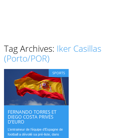
Tag Archives:
Iker Casillas
(Porto/POR)
SPORTS
FERNANDO TORRES ET
DIEGO COSTA PRIVÉS
D’EURO
L’entraineur de l’équipe d’Espagne de
football a dévoilé sa pré-liste, dans