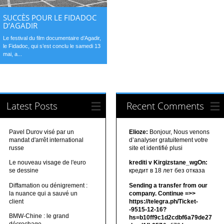
SUCCÈS POUR LE FIDADOC
D’AGADIR
Le festival du film documentaire d’Agadir,
le Fidadoc, qui s’est conclu le samedi 13
mai, a...
Latest Posts
Recent Comments
Pavel Durov visé par un
Elioze:
Bonjour, Nous venons
mandat d'arrêt international
d’analyser gratuitement votre
russe
site et identifié plusi
Le nouveau visage de l'euro
krediti v Kirgizstane_wgOn:
se dessine
кредит в 18 лет без отказа
Diffamation ou dénigrement :
Sending a transfer from our
la nuance qui a sauvé un
company. Continue =>>
client
https://telegra.ph/Ticket-
-9515-12-16?
BMW-Chine : le grand
hs=b10ff9c1d2cdbf6a79de27