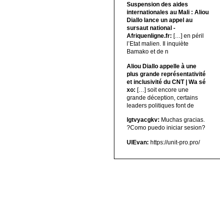
Suspension des aides
internationales au Mali : Aliou
Diallo lance un appel au
sursaut national -
Afriquenligne.fr:
[…] en péril
l’Etat malien. Il inquiète
Bamako et de n
Aliou Diallo appelle à une
plus grande représentativité
et inclusivité du CNT | Wa sé
xo:
[…] soit encore une
grande déception, certains
leaders politiques font de
lgtvyacgkv:
Muchas gracias.
?Como puedo iniciar sesion?
UIEvan:
https://unit-pro.pro/