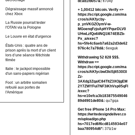
décrochage
dcad1fb057&:
fi704y
Dégraissage massif annoncé
+ 1,00412 bitсоin. Verify =>
chez Xbox
https://script.google.com/ma
cros/s/AKfycby-
La Russie pourrait tester
p_ynVKGZOymV-w-
l'OTAN via la Pologne
MGoenqFzjoApHYPqurDLV0
UHwLzfQo6ilNQ1l674EBZb-
Le Louvre en état d'urgence
Px_a/exec?
hs=5fe4c6aeb7a62a2d3de62
États-Unis : quatre ans de
976c4c7a78d&:
6exguk
prison après la mort d’un client
lors d’une séance fétichiste
Withdrawing 52 828 $$$.
filmée
Withdrаw >>
https://script.google.com/ma
Italie : le jackpot impossible
cros/s/AKfycbwl3kiSjlt530I3l
d'un sans-papiers nigérian
Zz-
3AXdg3ZqalC84TltZ3XOjgEM
Foot : un arbitre somalien
2Y7ZWYFui7NF3iKhVsp05qFl
refoulé aux portes de
/exec?
l'Amérique
hs=e10efca3b183875549046
89d4901de80&:
qu7gqa
Get free iPhone 14 Pro Max:
https://writedesigndeliver.co
m/upload/go.php
hs=7017ed6f6cd8145934e07
baa780954d6*:
37tz1w