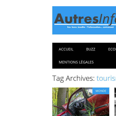
Main menu
Skip
ACCUEIL
BUZZ
ECO
to
content
MENTIONS LÉGALES
Tag Archives:
touri
MONDE