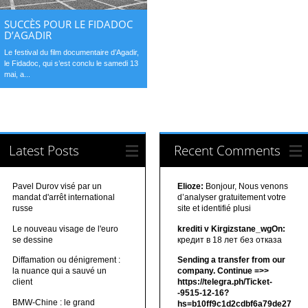
SUCCÈS POUR LE FIDADOC
D’AGADIR
Le festival du film documentaire d’Agadir,
le Fidadoc, qui s’est conclu le samedi 13
mai, a...
Latest Posts
Recent Comments
Pavel Durov visé par un
Elioze:
Bonjour, Nous venons
mandat d'arrêt international
d’analyser gratuitement votre
russe
site et identifié plusi
Le nouveau visage de l'euro
krediti v Kirgizstane_wgOn:
se dessine
кредит в 18 лет без отказа
Diffamation ou dénigrement :
Sending a transfer from our
la nuance qui a sauvé un
company. Continue =>>
client
https://telegra.ph/Ticket-
-9515-12-16?
BMW-Chine : le grand
hs=b10ff9c1d2cdbf6a79de27