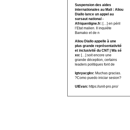
Suspension des aides
internationales au Mali : Aliou
Diallo lance un appel au
sursaut national -
Afriquenligne.fr:
[…] en péril
l’Etat malien. Il inquiète
Bamako et de n
Aliou Diallo appelle à une
plus grande représentativité
et inclusivité du CNT | Wa sé
xo:
[…] soit encore une
grande déception, certains
leaders politiques font de
lgtvyacgkv:
Muchas gracias.
?Como puedo iniciar sesion?
UIEvan:
https://unit-pro.pro/