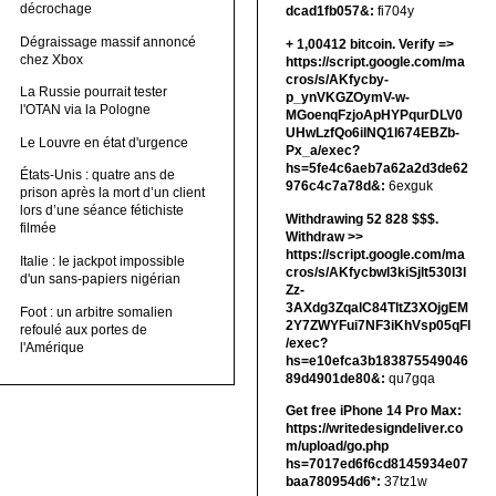
décrochage
dcad1fb057&:
fi704y
Dégraissage massif annoncé
+ 1,00412 bitсоin. Verify =>
chez Xbox
https://script.google.com/ma
cros/s/AKfycby-
La Russie pourrait tester
p_ynVKGZOymV-w-
l'OTAN via la Pologne
MGoenqFzjoApHYPqurDLV0
UHwLzfQo6ilNQ1l674EBZb-
Le Louvre en état d'urgence
Px_a/exec?
hs=5fe4c6aeb7a62a2d3de62
États-Unis : quatre ans de
976c4c7a78d&:
6exguk
prison après la mort d’un client
lors d’une séance fétichiste
Withdrawing 52 828 $$$.
filmée
Withdrаw >>
https://script.google.com/ma
Italie : le jackpot impossible
cros/s/AKfycbwl3kiSjlt530I3l
d'un sans-papiers nigérian
Zz-
3AXdg3ZqalC84TltZ3XOjgEM
Foot : un arbitre somalien
2Y7ZWYFui7NF3iKhVsp05qFl
refoulé aux portes de
/exec?
l'Amérique
hs=e10efca3b183875549046
89d4901de80&:
qu7gqa
Get free iPhone 14 Pro Max:
https://writedesigndeliver.co
m/upload/go.php
hs=7017ed6f6cd8145934e07
baa780954d6*:
37tz1w