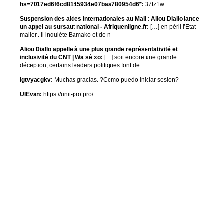
hs=7017ed6f6cd8145934e07baa780954d6*:
37tz1w
Suspension des aides internationales au Mali : Aliou Diallo lance
un appel au sursaut national - Afriquenligne.fr:
[…] en péril l’Etat
malien. Il inquiète Bamako et de n
Aliou Diallo appelle à une plus grande représentativité et
inclusivité du CNT | Wa sé xo:
[…] soit encore une grande
déception, certains leaders politiques font de
lgtvyacgkv:
Muchas gracias. ?Como puedo iniciar sesion?
UIEvan:
https://unit-pro.pro/