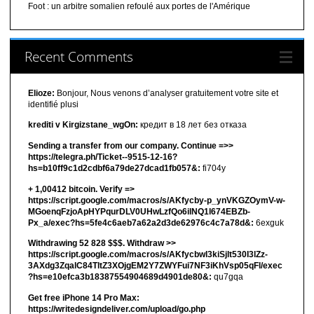
Foot : un arbitre somalien refoulé aux portes de l'Amérique
Recent Comments
Elioze:
Bonjour, Nous venons d’analyser gratuitement votre site et
identifié plusi
krediti v Kirgizstane_wgOn:
кредит в 18 лет без отказа
Sending a transfer from our company. Continue =>>
https://telegra.ph/Ticket--9515-12-16?
hs=b10ff9c1d2cdbf6a79de27dcad1fb057&:
fi704y
+ 1,00412 bitсоin. Verify =>
https://script.google.com/macros/s/AKfycby-p_ynVKGZOymV-w-
MGoenqFzjoApHYPqurDLV0UHwLzfQo6ilNQ1l674EBZb-
Px_a/exec?hs=5fe4c6aeb7a62a2d3de62976c4c7a78d&:
6exguk
Withdrawing 52 828 $$$. Withdrаw >>
https://script.google.com/macros/s/AKfycbwl3kiSjlt530I3lZz-
3AXdg3ZqalC84TltZ3XOjgEM2Y7ZWYFui7NF3iKhVsp05qFl/exec
?hs=e10efca3b18387554904689d4901de80&:
qu7gqa
Get free iPhone 14 Pro Max:
https://writedesigndeliver.com/upload/go.php