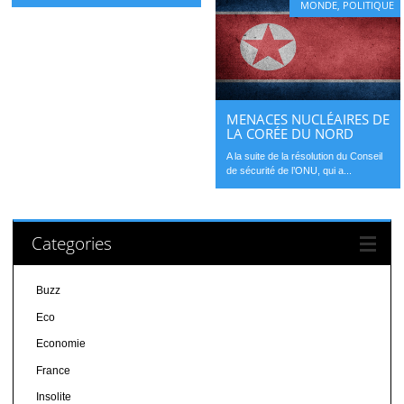
MONDE
,
POLITIQUE
MENACES NUCLÉAIRES DE
LA CORÉE DU NORD
A la suite de la résolution du Conseil
de sécurité de l’ONU, qui a...
Categories
Buzz
Eco
Economie
France
Insolite