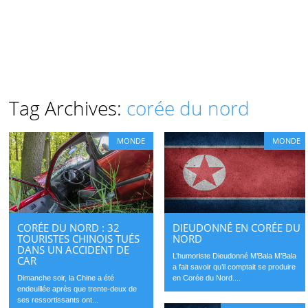
Tag Archives:
corée du nord
MONDE
MONDE
CORÉE DU NORD : 32
DIEUDONNÉ EN CORÉE DU
TOURISTES CHINOIS TUÉS
NORD
DANS UN ACCIDENT DE
L’humoriste Dieudonné M’Bala M’Bala
CAR
a fait savoir qu’il comptait se produire
Dimanche soir, la Chine a été
en Corée du Nord....
endeuillée après que trente-deux de
ses ressortissants ont...