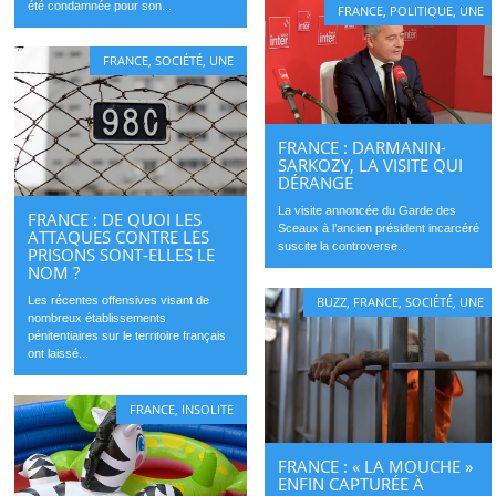
été condamnée pour son...
FRANCE
,
POLITIQUE
,
UNE
FRANCE
,
SOCIÉTÉ
,
UNE
FRANCE : DARMANIN-
SARKOZY, LA VISITE QUI
DÉRANGE
La visite annoncée du Garde des
FRANCE : DE QUOI LES
Sceaux à l’ancien président incarcéré
ATTAQUES CONTRE LES
suscite la controverse...
PRISONS SONT-ELLES LE
NOM ?
BUZZ
,
FRANCE
,
SOCIÉTÉ
,
UNE
Les récentes offensives visant de
nombreux établissements
pénitentiaires sur le territoire français
ont laissé...
FRANCE
,
INSOLITE
FRANCE : « LA MOUCHE »
ENFIN CAPTURÉE À