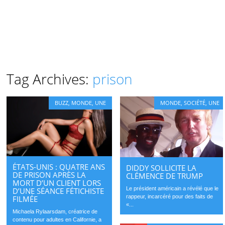
Tag Archives:
prison
BUZZ
,
MONDE
,
UNE
MONDE
,
SOCIÉTÉ
,
UNE
ÉTATS-UNIS : QUATRE ANS
DIDDY SOLLICITE LA
DE PRISON APRÈS LA
CLÉMENCE DE TRUMP
MORT D’UN CLIENT LORS
Le président américain a révélé que le
D’UNE SÉANCE FÉTICHISTE
rappeur, incarcéré pour des faits de
FILMÉE
«...
Michaela Rylaarsdam, créatrice de
contenu pour adultes en Californie, a