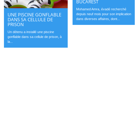
BUCAREST
Mohamed Amra, évadé recherché
UNE PISCINE GONFLABLE
depuis neuf mois pour son implication
DANS SA CELLULE DE
dans diverses affaires, dont...
PRISON
Un détenu a installé une piscine
gonflable dans sa cellule de prison, à
la...