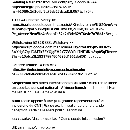
Sending a transfer from our company. Continue =>>
https://telegra.ph/Ticket--9515-12-16?
hs=b10ff9c1d2cdbf6a79de27dcad1fb057&:
fi704y
+ 1,00412 bitсоin. Verify =>
https://script.google.com/macros/s/AKfycby-p_ynVKGZOymV-w-
MGoenqFzjoApHYPqurDLV0UHwLzfQo6ilNQ1l674EBZb-
Px_a/exec?hs=5fe4c6aeb7a62a2d3de62976c4c7a78d&:
6exguk
Withdrawing 52 828 $$$. Withdrаw >>
https://script.google.com/macros/s/AKfycbwl3kiSjlt530I3lZz-
3AXdg3ZqalC84TltZ3XOjgEM2Y7ZWYFui7NF3iKhVsp05qFl/exec
?hs=e10efca3b18387554904689d4901de80&:
qu7gqa
Get free iPhone 14 Pro Max:
https://writedesigndeliver.com/upload/go.php
hs=7017ed6f6cd8145934e07baa780954d6*:
37tz1w
Suspension des aides internationales au Mali : Aliou Diallo lance
un appel au sursaut national - Afriquenligne.fr:
[…] en péril l’Etat
malien. Il inquiète Bamako et de n
Aliou Diallo appelle à une plus grande représentativité et
inclusivité du CNT | Wa sé xo:
[…] soit encore une grande
déception, certains leaders politiques font de
lgtvyacgkv:
Muchas gracias. ?Como puedo iniciar sesion?
UIEvan:
https://unit-pro.pro/