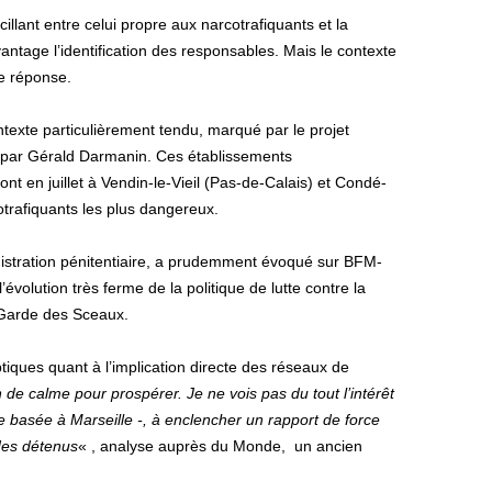
illant entre celui propre aux narcotrafiquants et la
antage l’identification des responsables. Mais le contexte
e réponse.
texte particulièrement tendu, marqué par le projet
é par Gérald Darmanin. Ces établissements
ont en juillet à Vendin-le-Vieil (Pas-de-Calais) et Condé-
otrafiquants les plus dangereux.
nistration pénitentiaire, a prudemment évoqué sur BFM-
l’évolution très ferme de la politique de lutte contre la
e Garde des Sceaux.
ptiques quant à l’implication directe des réseaux de
n de calme pour prospérer. Je ne vois pas du tout l’intérêt
e basée à Marseille -, à enclencher un rapport de force
 des détenus
« , analyse auprès du Monde, un ancien