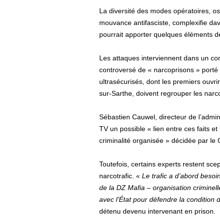
La diversité des modes opératoires, osc
mouvance antifasciste, complexifie dav
pourrait apporter quelques éléments d
Les attaques interviennent dans un con
controversé de « narcoprisons » port
ultrasécurisés, dont les premiers ouvrir
sur-Sarthe, doivent regrouper les narc
Sébastien Cauwel, directeur de l’admi
TV un possible « lien entre ces faits et 
criminalité organisée » décidée par l
Toutefois, certains experts restent sce
narcotrafic. «
Le trafic a d’abord besoi
de la DZ Mafia – organisation criminell
avec l’État pour défendre la condition
détenu devenu intervenant en prison.