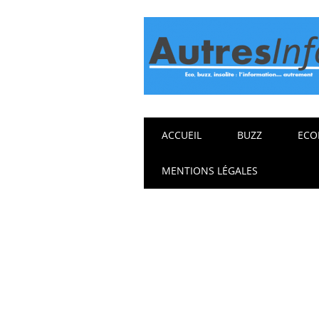
Main menu
Skip
ACCUEIL
BUZZ
ECO
to
content
MENTIONS LÉGALES