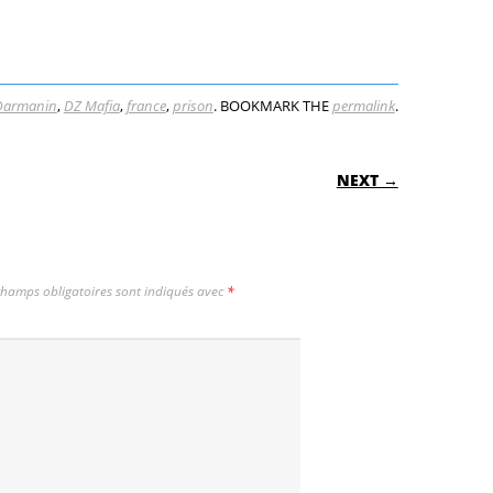
Darmanin
,
DZ Mafia
,
france
,
prison
. BOOKMARK THE
permalink
.
ON
NEXT →
champs obligatoires sont indiqués avec
*