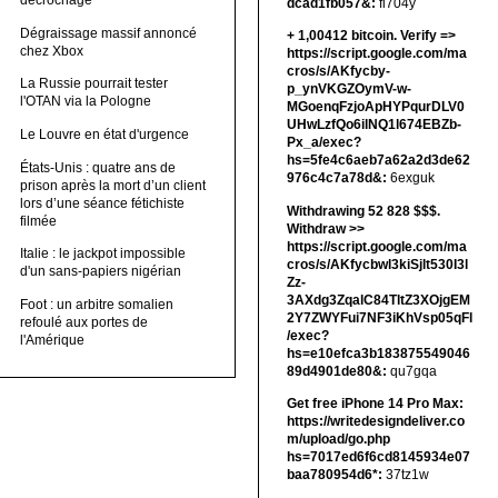
décrochage
dcad1fb057&:
fi704y
Dégraissage massif annoncé
+ 1,00412 bitсоin. Verify =>
chez Xbox
https://script.google.com/ma
cros/s/AKfycby-
La Russie pourrait tester
p_ynVKGZOymV-w-
l'OTAN via la Pologne
MGoenqFzjoApHYPqurDLV0
UHwLzfQo6ilNQ1l674EBZb-
Le Louvre en état d'urgence
Px_a/exec?
hs=5fe4c6aeb7a62a2d3de62
États-Unis : quatre ans de
976c4c7a78d&:
6exguk
prison après la mort d’un client
lors d’une séance fétichiste
Withdrawing 52 828 $$$.
filmée
Withdrаw >>
https://script.google.com/ma
Italie : le jackpot impossible
cros/s/AKfycbwl3kiSjlt530I3l
d'un sans-papiers nigérian
Zz-
3AXdg3ZqalC84TltZ3XOjgEM
Foot : un arbitre somalien
2Y7ZWYFui7NF3iKhVsp05qFl
refoulé aux portes de
/exec?
l'Amérique
hs=e10efca3b183875549046
89d4901de80&:
qu7gqa
Get free iPhone 14 Pro Max:
https://writedesigndeliver.co
m/upload/go.php
hs=7017ed6f6cd8145934e07
baa780954d6*:
37tz1w