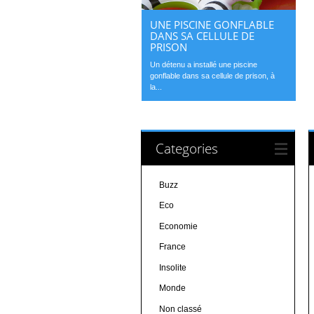
UNE PISCINE GONFLABLE
DANS SA CELLULE DE
PRISON
Un détenu a installé une piscine
gonflable dans sa cellule de prison, à
la...
Categories
Buzz
Eco
Economie
France
Insolite
Monde
Non classé