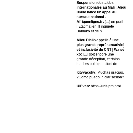
Suspension des aides
internationales au Mali : Aliou
Diallo lance un appel au
sursaut national -
Afriquenligne.fr:
[…] en péril
l’Etat malien. Il inquiète
Bamako et de n
Aliou Diallo appelle à une
plus grande représentativité
et inclusivité du CNT | Wa sé
xo:
[…] soit encore une
grande déception, certains
leaders politiques font de
lgtvyacgkv:
Muchas gracias.
?Como puedo iniciar sesion?
UIEvan:
https://unit-pro.pro/