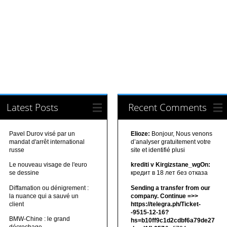
Latest Posts
Recent Comments
Pavel Durov visé par un
Elioze:
Bonjour, Nous venons
mandat d'arrêt international
d’analyser gratuitement votre
russe
site et identifié plusi
Le nouveau visage de l'euro
krediti v Kirgizstane_wgOn:
se dessine
кредит в 18 лет без отказа
Diffamation ou dénigrement :
Sending a transfer from our
la nuance qui a sauvé un
company. Continue =>>
client
https://telegra.ph/Ticket-
-9515-12-16?
BMW-Chine : le grand
hs=b10ff9c1d2cdbf6a79de27