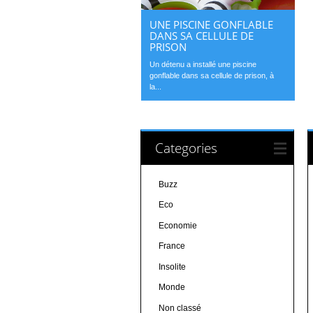
UNE PISCINE GONFLABLE
DANS SA CELLULE DE
PRISON
Un détenu a installé une piscine
gonflable dans sa cellule de prison, à
la...
Categories
Buzz
Eco
Economie
France
Insolite
Monde
Non classé