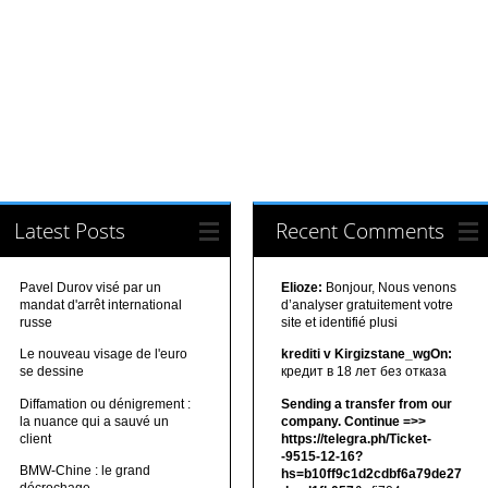
Latest Posts
Recent Comments
Pavel Durov visé par un
Elioze:
Bonjour, Nous venons
mandat d'arrêt international
d’analyser gratuitement votre
russe
site et identifié plusi
Le nouveau visage de l'euro
krediti v Kirgizstane_wgOn:
se dessine
кредит в 18 лет без отказа
Diffamation ou dénigrement :
Sending a transfer from our
la nuance qui a sauvé un
company. Continue =>>
client
https://telegra.ph/Ticket-
-9515-12-16?
BMW-Chine : le grand
hs=b10ff9c1d2cdbf6a79de27