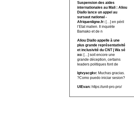
Suspension des aides
internationales au Mali : Aliou
Diallo lance un appel au
sursaut national -
Afriquenligne.fr:
[…] en péril
l’Etat malien. Il inquiète
Bamako et de n
Aliou Diallo appelle à une
plus grande représentativité
et inclusivité du CNT | Wa sé
xo:
[…] soit encore une
grande déception, certains
leaders politiques font de
lgtvyacgkv:
Muchas gracias.
?Como puedo iniciar sesion?
UIEvan:
https://unit-pro.pro/