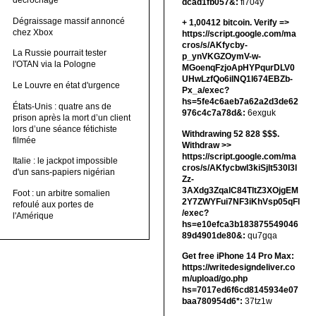
décrochage
dcad1fb057&:
fi704y
Dégraissage massif annoncé
+ 1,00412 bitсоin. Verify =>
chez Xbox
https://script.google.com/ma
cros/s/AKfycby-
La Russie pourrait tester
p_ynVKGZOymV-w-
l'OTAN via la Pologne
MGoenqFzjoApHYPqurDLV0
UHwLzfQo6ilNQ1l674EBZb-
Le Louvre en état d'urgence
Px_a/exec?
hs=5fe4c6aeb7a62a2d3de62
États-Unis : quatre ans de
976c4c7a78d&:
6exguk
prison après la mort d’un client
lors d’une séance fétichiste
Withdrawing 52 828 $$$.
filmée
Withdrаw >>
https://script.google.com/ma
Italie : le jackpot impossible
cros/s/AKfycbwl3kiSjlt530I3l
d'un sans-papiers nigérian
Zz-
3AXdg3ZqalC84TltZ3XOjgEM
Foot : un arbitre somalien
2Y7ZWYFui7NF3iKhVsp05qFl
refoulé aux portes de
/exec?
l'Amérique
hs=e10efca3b183875549046
89d4901de80&:
qu7gqa
Get free iPhone 14 Pro Max:
https://writedesigndeliver.co
m/upload/go.php
hs=7017ed6f6cd8145934e07
baa780954d6*:
37tz1w