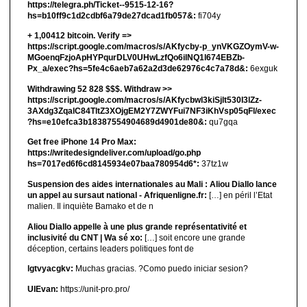
https://telegra.ph/Ticket--9515-12-16?
hs=b10ff9c1d2cdbf6a79de27dcad1fb057&:
fi704y
+ 1,00412 bitсоin. Verify =>
https://script.google.com/macros/s/AKfycby-p_ynVKGZOymV-w-
MGoenqFzjoApHYPqurDLV0UHwLzfQo6ilNQ1l674EBZb-
Px_a/exec?hs=5fe4c6aeb7a62a2d3de62976c4c7a78d&:
6exguk
Withdrawing 52 828 $$$. Withdrаw >>
https://script.google.com/macros/s/AKfycbwl3kiSjlt530I3lZz-
3AXdg3ZqalC84TltZ3XOjgEM2Y7ZWYFui7NF3iKhVsp05qFl/exec
?hs=e10efca3b18387554904689d4901de80&:
qu7gqa
Get free iPhone 14 Pro Max:
https://writedesigndeliver.com/upload/go.php
hs=7017ed6f6cd8145934e07baa780954d6*:
37tz1w
Suspension des aides internationales au Mali : Aliou Diallo lance
un appel au sursaut national - Afriquenligne.fr:
[…] en péril l’Etat
malien. Il inquiète Bamako et de n
Aliou Diallo appelle à une plus grande représentativité et
inclusivité du CNT | Wa sé xo:
[…] soit encore une grande
déception, certains leaders politiques font de
lgtvyacgkv:
Muchas gracias. ?Como puedo iniciar sesion?
UIEvan:
https://unit-pro.pro/