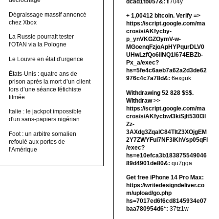
décrochage
dcad1fb057&:
fi704y
Dégraissage massif annoncé
+ 1,00412 bitсоin. Verify =>
chez Xbox
https://script.google.com/ma
cros/s/AKfycby-
La Russie pourrait tester
p_ynVKGZOymV-w-
l'OTAN via la Pologne
MGoenqFzjoApHYPqurDLV0
UHwLzfQo6ilNQ1l674EBZb-
Le Louvre en état d'urgence
Px_a/exec?
hs=5fe4c6aeb7a62a2d3de62
États-Unis : quatre ans de
976c4c7a78d&:
6exguk
prison après la mort d’un client
lors d’une séance fétichiste
Withdrawing 52 828 $$$.
filmée
Withdrаw >>
https://script.google.com/ma
Italie : le jackpot impossible
cros/s/AKfycbwl3kiSjlt530I3l
d'un sans-papiers nigérian
Zz-
3AXdg3ZqalC84TltZ3XOjgEM
Foot : un arbitre somalien
2Y7ZWYFui7NF3iKhVsp05qFl
refoulé aux portes de
/exec?
l'Amérique
hs=e10efca3b183875549046
89d4901de80&:
qu7gqa
Get free iPhone 14 Pro Max:
https://writedesigndeliver.co
m/upload/go.php
hs=7017ed6f6cd8145934e07
baa780954d6*:
37tz1w