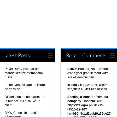
Latest Posts
Recent Comments
Pavel Durov visé par un
Elioze:
Bonjour, Nous venons
mandat d'arrêt international
d’analyser gratuitement votre
russe
site et identifié plusi
Le nouveau visage de l'euro
krediti v Kirgizstane_wgOn:
se dessine
кредит в 18 лет без отказа
Diffamation ou dénigrement :
Sending a transfer from our
la nuance qui a sauvé un
company. Continue =>>
client
https://telegra.ph/Ticket-
-9515-12-16?
BMW-Chine : le grand
hs=b10ff9c1d2cdbf6a79de27