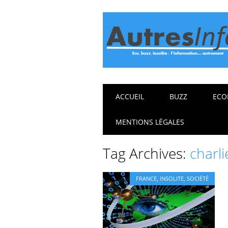
Main menu
Skip
ACCUEIL
BUZZ
ECO
to
content
MENTIONS LÉGALES
Tag Archives:
charl
FRANCE
,
INSOLITE
,
SOCIÉTÉ