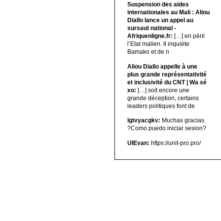
Suspension des aides
internationales au Mali : Aliou
Diallo lance un appel au
sursaut national -
Afriquenligne.fr:
[…] en péril
l’Etat malien. Il inquiète
Bamako et de n
Aliou Diallo appelle à une
plus grande représentativité
et inclusivité du CNT | Wa sé
xo:
[…] soit encore une
grande déception, certains
leaders politiques font de
lgtvyacgkv:
Muchas gracias.
?Como puedo iniciar sesion?
UIEvan:
https://unit-pro.pro/