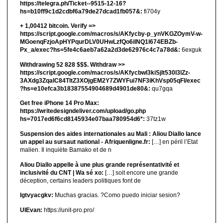
https://telegra.ph/Ticket--9515-12-16?
hs=b10ff9c1d2cdbf6a79de27dcad1fb057&:
fi704y
+ 1,00412 bitсоin. Verify =>
https://script.google.com/macros/s/AKfycby-p_ynVKGZOymV-w-
MGoenqFzjoApHYPqurDLV0UHwLzfQo6ilNQ1l674EBZb-
Px_a/exec?hs=5fe4c6aeb7a62a2d3de62976c4c7a78d&:
6exguk
Withdrawing 52 828 $$$. Withdrаw >>
https://script.google.com/macros/s/AKfycbwl3kiSjlt530I3lZz-
3AXdg3ZqalC84TltZ3XOjgEM2Y7ZWYFui7NF3iKhVsp05qFl/exec
?hs=e10efca3b18387554904689d4901de80&:
qu7gqa
Get free iPhone 14 Pro Max:
https://writedesigndeliver.com/upload/go.php
hs=7017ed6f6cd8145934e07baa780954d6*:
37tz1w
Suspension des aides internationales au Mali : Aliou Diallo lance
un appel au sursaut national - Afriquenligne.fr:
[…] en péril l’Etat
malien. Il inquiète Bamako et de n
Aliou Diallo appelle à une plus grande représentativité et
inclusivité du CNT | Wa sé xo:
[…] soit encore une grande
déception, certains leaders politiques font de
lgtvyacgkv:
Muchas gracias. ?Como puedo iniciar sesion?
UIEvan:
https://unit-pro.pro/