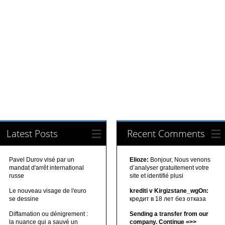
Latest Posts
Recent Comments
Pavel Durov visé par un
Elioze:
Bonjour, Nous venons
mandat d'arrêt international
d’analyser gratuitement votre
russe
site et identifié plusi
Le nouveau visage de l'euro
krediti v Kirgizstane_wgOn:
se dessine
кредит в 18 лет без отказа
Diffamation ou dénigrement :
Sending a transfer from our
la nuance qui a sauvé un
company. Continue =>>