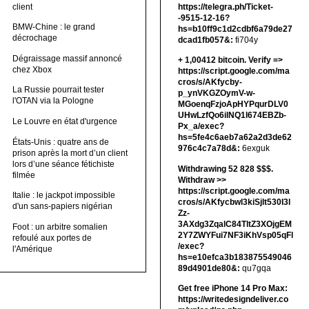
client
https://telegra.ph/Ticket-
-9515-12-16?
BMW-Chine : le grand
hs=b10ff9c1d2cdbf6a79de27
décrochage
dcad1fb057&:
fi704y
Dégraissage massif annoncé
+ 1,00412 bitсоin. Verify =>
chez Xbox
https://script.google.com/ma
cros/s/AKfycby-
La Russie pourrait tester
p_ynVKGZOymV-w-
l'OTAN via la Pologne
MGoenqFzjoApHYPqurDLV0
UHwLzfQo6ilNQ1l674EBZb-
Le Louvre en état d'urgence
Px_a/exec?
hs=5fe4c6aeb7a62a2d3de62
États-Unis : quatre ans de
976c4c7a78d&:
6exguk
prison après la mort d’un client
lors d’une séance fétichiste
Withdrawing 52 828 $$$.
filmée
Withdrаw >>
https://script.google.com/ma
Italie : le jackpot impossible
cros/s/AKfycbwl3kiSjlt530I3l
d'un sans-papiers nigérian
Zz-
3AXdg3ZqalC84TltZ3XOjgEM
Foot : un arbitre somalien
2Y7ZWYFui7NF3iKhVsp05qFl
refoulé aux portes de
/exec?
l'Amérique
hs=e10efca3b183875549046
89d4901de80&:
qu7gqa
Get free iPhone 14 Pro Max:
https://writedesigndeliver.co