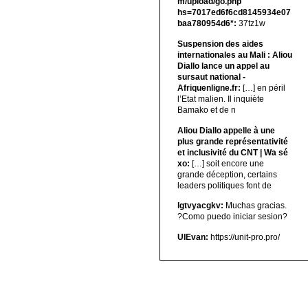
m/upload/go.php
hs=7017ed6f6cd8145934e07
baa780954d6*:
37tz1w
Suspension des aides
internationales au Mali : Aliou
Diallo lance un appel au
sursaut national -
Afriquenligne.fr:
[…] en péril
l’Etat malien. Il inquiète
Bamako et de n
Aliou Diallo appelle à une
plus grande représentativité
et inclusivité du CNT | Wa sé
xo:
[…] soit encore une
grande déception, certains
leaders politiques font de
lgtvyacgkv:
Muchas gracias.
?Como puedo iniciar sesion?
UIEvan:
https://unit-pro.pro/