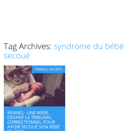
Tag Archives:
syndrome du bébé
secoué
FRANCE
,
SOCIÉTÉ
RENNES : UNE MÈRE
DEVANT LE TRIBUNAL
CORRECTIONNEL POUR
AVOIR SECOUÉ SON BÉBÉ