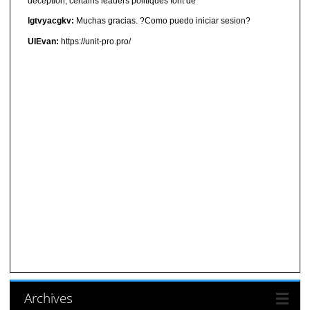
déception, certains leaders politiques font de
lgtvyacgkv:
Muchas gracias. ?Como puedo iniciar sesion?
UIEvan:
https://unit-pro.pro/
Archives