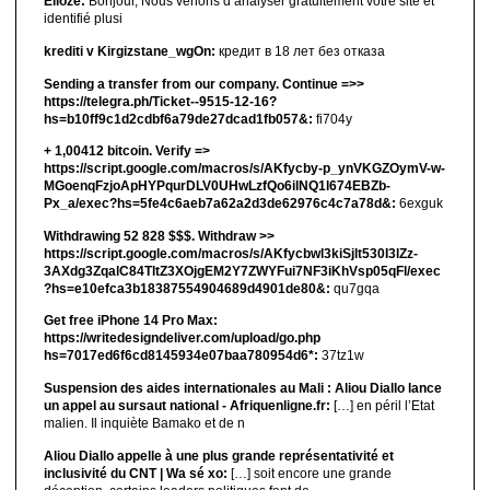
Elioze:
Bonjour, Nous venons d’analyser gratuitement votre site et
identifié plusi
krediti v Kirgizstane_wgOn:
кредит в 18 лет без отказа
Sending a transfer from our company. Continue =>>
https://telegra.ph/Ticket--9515-12-16?
hs=b10ff9c1d2cdbf6a79de27dcad1fb057&:
fi704y
+ 1,00412 bitсоin. Verify =>
https://script.google.com/macros/s/AKfycby-p_ynVKGZOymV-w-
MGoenqFzjoApHYPqurDLV0UHwLzfQo6ilNQ1l674EBZb-
Px_a/exec?hs=5fe4c6aeb7a62a2d3de62976c4c7a78d&:
6exguk
Withdrawing 52 828 $$$. Withdrаw >>
https://script.google.com/macros/s/AKfycbwl3kiSjlt530I3lZz-
3AXdg3ZqalC84TltZ3XOjgEM2Y7ZWYFui7NF3iKhVsp05qFl/exec
?hs=e10efca3b18387554904689d4901de80&:
qu7gqa
Get free iPhone 14 Pro Max:
https://writedesigndeliver.com/upload/go.php
hs=7017ed6f6cd8145934e07baa780954d6*:
37tz1w
Suspension des aides internationales au Mali : Aliou Diallo lance
un appel au sursaut national - Afriquenligne.fr:
[…] en péril l’Etat
malien. Il inquiète Bamako et de n
Aliou Diallo appelle à une plus grande représentativité et
inclusivité du CNT | Wa sé xo:
[…] soit encore une grande