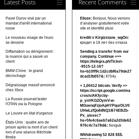
Latest Posts
Recent Comments
Pavel Durov visé par un
Elioze:
Bonjour, Nous venons
mandat d'arrêt international
d’analyser gratuitement votre
russe
site et identifié plusi
Le nouveau visage de l'euro
krediti v Kirgizstane_wgOn:
se dessine
кредит в 18 лет без отказа
Diffamation ou dénigrement :
Sending a transfer from our
la nuance qui a sauvé un
company. Continue =>>
client
https://telegra.ph/Ticket-
-9515-12-16?
BMW-Chine : le grand
hs=b10ff9c1d2cdbf6a79de27
décrochage
dcad1fb057&:
fi704y
Dégraissage massif annoncé
+ 1,00412 bitсоin. Verify =>
chez Xbox
https://script.google.com/ma
cros/s/AKfycby-
La Russie pourrait tester
p_ynVKGZOymV-w-
l'OTAN via la Pologne
MGoenqFzjoApHYPqurDLV0
UHwLzfQo6ilNQ1l674EBZb-
Le Louvre en état d'urgence
Px_a/exec?
hs=5fe4c6aeb7a62a2d3de62
États-Unis : quatre ans de
976c4c7a78d&:
6exguk
prison après la mort d’un client
lors d’une séance fétichiste
Withdrawing 52 828 $$$.
filmée