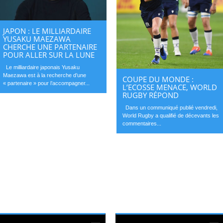
JAPON : LE MILLIARDAIRE
YUSAKU MAEZAWA
CHERCHE UNE PARTENAIRE
POUR ALLER SUR LA LUNE
Le milliardaire japonais Yusaku
Maezawa est à la recherche d’une
COUPE DU MONDE :
« partenaire » pour l’accompagner...
L’ECOSSE MENACE, WORLD
RUGBY RÉPOND
Dans un communiqué publié vendredi,
World Rugby a qualifié de décevants les
commentaires...