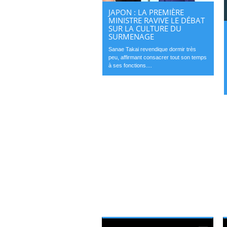
JAPON : LA PREMIÈRE
MINISTRE RAVIVE LE DÉBAT
SUR LA CULTURE DU
SURMENAGE
Sanae Takai revendique dormir très
peu, affirmant consacrer tout son temps
à ses fonctions....