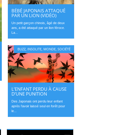
BÉBÉ JAPONAIS ATTAQUÉ
PAR UN LION (VIDÉO)
Un petit garçon chinois, âgé de deux
ans, a été attaqué par un lion féroce.
La...
BUZZ
,
INSOLITE
,
MONDE
,
SOCIÉTÉ
L’ENFANT PERDU À CAUSE
D’UNE PUNITION
Des Japonais ont perdu leur enfant
après l’avoir laissé seul en forêt pour
le...