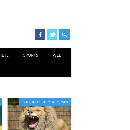
IÉTÉ
SPORTS
WEB
BUZZ
,
INSOLITE
,
MONDE
,
WEB