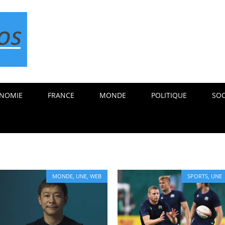
NOMIE
FRANCE
MONDE
POLITIQUE
SOC
MONDE
,
UNE
,
WEB
SPORTS
,
UNE