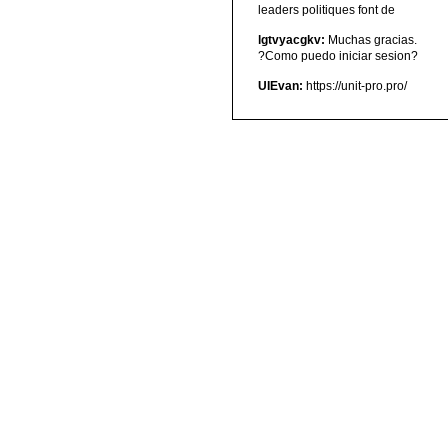
leaders politiques font de
lgtvyacgkv:
Muchas gracias.
?Como puedo iniciar sesion?
UIEvan:
https://unit-pro.pro/