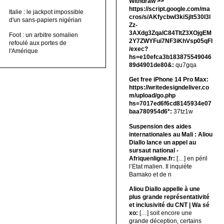
Withdrаw >>
https://script.google.com/ma
Italie : le jackpot impossible
cros/s/AKfycbwl3kiSjlt530I3l
d'un sans-papiers nigérian
Zz-
3AXdg3ZqalC84TltZ3XOjgEM
Foot : un arbitre somalien
2Y7ZWYFui7NF3iKhVsp05qFl
refoulé aux portes de
/exec?
l'Amérique
hs=e10efca3b183875549046
89d4901de80&:
qu7gqa
Get free iPhone 14 Pro Max:
https://writedesigndeliver.co
m/upload/go.php
hs=7017ed6f6cd8145934e07
baa780954d6*:
37tz1w
Suspension des aides
internationales au Mali : Aliou
Diallo lance un appel au
sursaut national -
Afriquenligne.fr:
[…] en péril
l’Etat malien. Il inquiète
Bamako et de n
Aliou Diallo appelle à une
plus grande représentativité
et inclusivité du CNT | Wa sé
xo:
[…] soit encore une
grande déception, certains