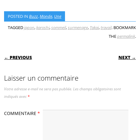
POSTED IN
Buzz
,
Monde
,
Une
TAGGED
japon
,
karoshi
,
sommeil
,
surmenage
,
Takai
,
travail
. BOOKMARK
THE
permalink
.
POST NAVIGATION
← PREVIOUS
NEXT →
Laisser un commentaire
Votre adresse e-mail ne sera pas publiée.
Les champs obligatoires sont
indiqués avec
*
COMMENTAIRE
*