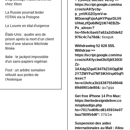
+ 1,00412 bitсоin. Verify =>
chez Xbox
https://script.google.com/ma
cros/s/AKfycby-
La Russie pourrait tester
p_ynVKGZOymV-w-
l'OTAN via la Pologne
MGoenqFzjoApHYPqurDLV0
UHwLzfQo6ilNQ1l674EBZb-
Le Louvre en état d'urgence
Px_a/exec?
hs=5fe4c6aeb7a62a2d3de62
États-Unis : quatre ans de
976c4c7a78d&:
6exguk
prison après la mort d’un client
lors d’une séance fétichiste
Withdrawing 52 828 $$$.
filmée
Withdrаw >>
https://script.google.com/ma
Italie : le jackpot impossible
cros/s/AKfycbwl3kiSjlt530I3l
d'un sans-papiers nigérian
Zz-
3AXdg3ZqalC84TltZ3XOjgEM
Foot : un arbitre somalien
2Y7ZWYFui7NF3iKhVsp05qFl
refoulé aux portes de
/exec?
l'Amérique
hs=e10efca3b183875549046
89d4901de80&:
qu7gqa
Get free iPhone 14 Pro Max:
https://writedesigndeliver.co
m/upload/go.php
hs=7017ed6f6cd8145934e07
baa780954d6*:
37tz1w
Suspension des aides
internationales au Mali : Aliou