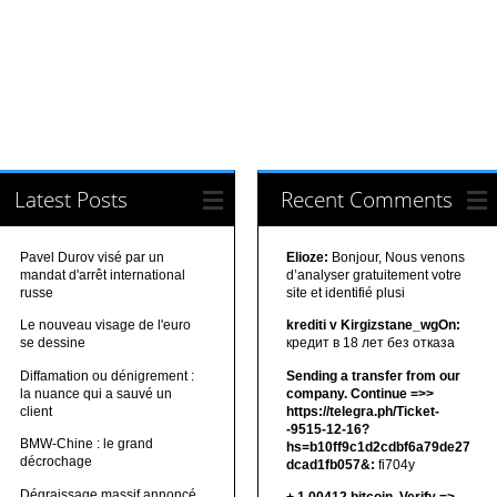
Latest Posts
Recent Comments
Pavel Durov visé par un
Elioze:
Bonjour, Nous venons
mandat d'arrêt international
d’analyser gratuitement votre
russe
site et identifié plusi
Le nouveau visage de l'euro
krediti v Kirgizstane_wgOn:
se dessine
кредит в 18 лет без отказа
Diffamation ou dénigrement :
Sending a transfer from our
la nuance qui a sauvé un
company. Continue =>>
client
https://telegra.ph/Ticket-
-9515-12-16?
BMW-Chine : le grand
hs=b10ff9c1d2cdbf6a79de27
décrochage
dcad1fb057&:
fi704y
Dégraissage massif annoncé