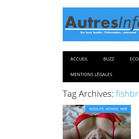
Main menu
Skip
ACCUEIL
BUZZ
ECO
to
content
MENTIONS LÉGALES
Tag Archives:
fishb
INSOLITE
,
MONDE
,
WEB