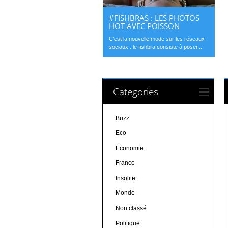
#FISHBRAS : LES PHOTOS
HOT AVEC POISSON
C’est la nouvelle mode sur les réseaux
sociaux : le fishbra consiste à poser...
Categories
Buzz
Eco
Economie
France
Insolite
Monde
Non classé
Politique