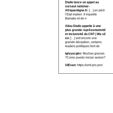
Diallo lance un appel au
sursaut national -
Afriquenligne.fr:
[…] en péril
l’Etat malien. Il inquiète
Bamako et de n
Aliou Diallo appelle à une
plus grande représentativité
et inclusivité du CNT | Wa sé
xo:
[…] soit encore une
grande déception, certains
leaders politiques font de
lgtvyacgkv:
Muchas gracias.
?Como puedo iniciar sesion?
UIEvan:
https://unit-pro.pro/